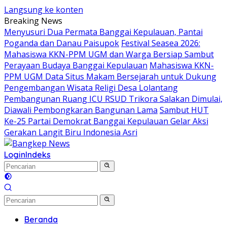
Langsung ke konten
Breaking News
Menyusuri Dua Permata Banggai Kepulauan, Pantai
Poganda dan Danau Paisupok
Festival Seasea 2026:
Mahasiswa KKN-PPM UGM dan Warga Bersiap Sambut
Perayaan Budaya Banggai Kepulauan
Mahasiswa KKN-
PPM UGM Data Situs Makam Bersejarah untuk Dukung
Pengembangan Wisata Religi Desa Lolantang
Pembangunan Ruang ICU RSUD Trikora Salakan Dimulai,
Diawali Pembongkaran Bangunan Lama
Sambut HUT
Ke-25 Partai Demokrat Banggai Kepulauan Gelar Aksi
Gerakan Langit Biru Indonesia Asri
Login
Indeks
Beranda