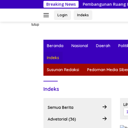
Langsung
esa Lolantang
Breaking News
Pembangunan Ruang ICU RSUD Trikora 
ke
konten
Login
Indeks
tutup
Beranda
Nasional
Daerah
Politi
Indeks
Susunan Redaksi
Pedoman Media SIbe
Indeks
Li
Semua Berita
Advetorial (36)