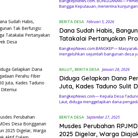
BangkepNews.com. BONGGANAN— Pemerin
Banggai Kepulauan, menerima kunjungan
BERITA DESA
Februari 5, 2026
Dana Sudah Habis, Bangun
Tatakalai Pertanyakan Pr
BangkepNews.com.BANGKEP— Masyarakat 
mengeluhkan sejumlah bangunan desa ya
BALUT
,
BERITA DESA
Januari 28, 2026
Diduga Gelapkan Dana Pe
Juta, Kades Taduno Sulit D
BangkepNews.com— Kepala Desa Taduno,
Laut, diduga menggelapkan dana pengad
BERITA DESA
September 27, 2025
Musdes Perubahan RPJMD
2025 Digelar, Warga Diaj