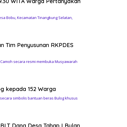
09.30 WITA Warga Pertanyakan
esa Bobu, Kecamatan Tinangkung Selatan,
n Tim Penyusunan RKPDES
to.Camoh secara resmi membuka Musyawarah
og kepada 152 Warga
cara simbolis bantuan beras Bulog khusus
 BLT Dana Desa Tahap I Bulan