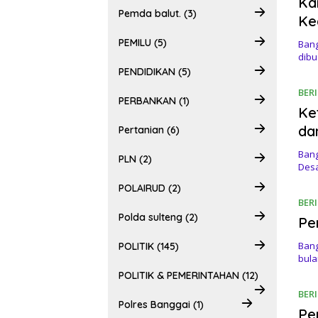
Ka
Pemda balut. (3)
Ke
PEMILU (5)
Bang
dib
PENDIDIKAN (5)
BER
PERBANKAN (1)
Ke
da
Pertanian (6)
Bang
PLN (2)
Des
POLAIRUD (2)
BER
Polda sulteng (2)
Pe
Bang
POLITIK (145)
bul
POLITIK & PEMERINTAHAN (12)
BER
Polres Banggai (1)
Pe