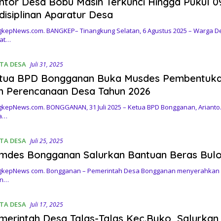
ntor Desa Bobu Masih Terkunci Hingga Pukul 
disiplinan Aparatur Desa
kepNews.com. BANGKEP– Tinangkung Selatan, 6 Agustus 2025 – Warga D
uat…
ITA DESA
Juli 31, 2025
tua BPD Bongganan Buka Musdes Pembentuka
n Perencanaan Desa Tahun 2026
kepNews.com. BONGGANAN, 31 Juli 2025 – Ketua BPD Bongganan, Arian
a…
ITA DESA
Juli 25, 2025
mdes Bongganan Salurkan Bantuan Beras Bul
kepNews com. Bongganan – Pemerintah Desa Bongganan menyerahkan se
an…
ITA DESA
Juli 17, 2025
merintah Desa Talas-Talas Kec.Buko Salurkan