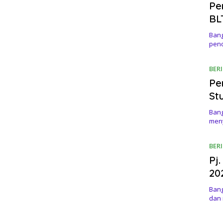
Pe
BL
Bang
pen
BER
Pe
St
Bang
meny
BER
Pj
20
Bang
dan