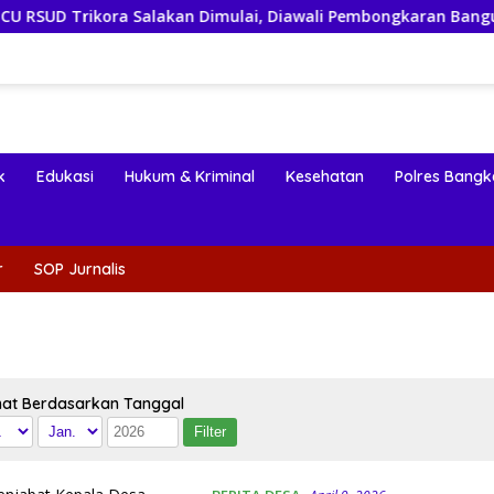
Salakan Dimulai, Diawali Pembongkaran Bangunan Lama
k
Edukasi
Hukum & Kriminal
Kesehatan
Polres Bangk
r
SOP Jurnalis
hat Berdasarkan Tanggal