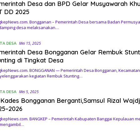
merintah Desa dan BPD Gelar Musyawarah Khus
T DD 2025
kepNews.com. Bongganan – Pemerintah Desa bersama Badan Permusyaw
damping desa melaksanakan…
ITA DESA
Mei 15, 2025
merintah Desa Bongganan Gelar Rembuk Stunt
unting di Tingkat Desa
kepNews.com. BONGGANAN — Pemerintah Desa Bongganan, Kecamatan T
elenggarakan kegiatan Rembuk Stunting…
ITA DESA
Mei 5, 2025
. Kades Bongganan Berganti,Samsul Rizal Wajdji
25–2026
kepNews.com. BANGKEP – Pemerintah Kabupaten Banggai Kepulauan mela
 mengambil…