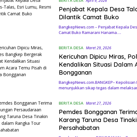
BERITA DESA
April 9, 2026
Penjabat Kepala Desa Tala
Dilantik Camat Buko
BangkepNews.com – Penjabat Kepala Desa T
Camat Buko Ramarani Hanama….
BERITA DESA
Maret 29, 2026
Kericuhan Dipicu Miras, P
Kendalikan Situasi Dalam 
Bongganan
BangkepNews.com.BANGKEP– Kepolisian R
menunjukkan sikap tegas dalam melaks
BERITA DESA
Maret 27, 2026
Pemdes Bongganan Terima
Karang Taruna Desa Tinak
Persahabatan