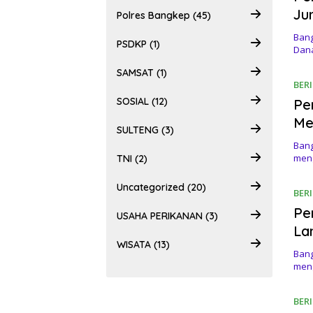
Jun
Polres Bangkep (45)
Bang
PSDKP (1)
Dana
SAMSAT (1)
BER
SOSIAL (12)
Pe
Me
SULTENG (3)
Bang
men
TNI (2)
Uncategorized (20)
BER
Pe
USAHA PERIKANAN (3)
La
WISATA (13)
Bang
men
BER