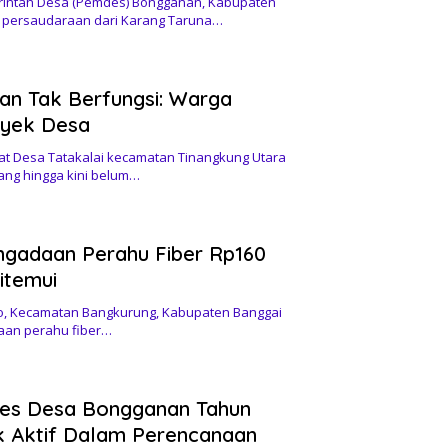
tah Desa (Pemdes) Bongganan, Kabupaten
 persaudaraan dari Karang Taruna…
an Tak Berfungsi: Warga
oyek Desa
Desa Tatakalai kecamatan Tinangkung Utara
ng hingga kini belum…
ngadaan Perahu Fiber Rp160
itemui
 Kecamatan Bangkurung, Kabupaten Banggai
aan perahu fiber…
es Desa Bongganan Tahun
ak Aktif Dalam Perencanaan