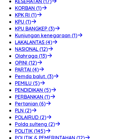
KESEHATAN (17)
KORBAN (1)
KPK RI (1)
KPU (1)
KPU BANGKEP (3)
Kunjungan kenegaraan (1)
LAKALANTAS (4)
NASIONAL (12)
Olahraga (13)
OPINI (12)
PARTAI (4)
Pemda balut. (3)
PEMILU (5)
PENDIDIKAN (5)
PERBANKAN (1)
Pertanian (6)
PLN (2)
POLAIRUD (2)
Polda sulteng (2)
POLITIK (145)
POLITIK & PEMERINTAHAN (12)