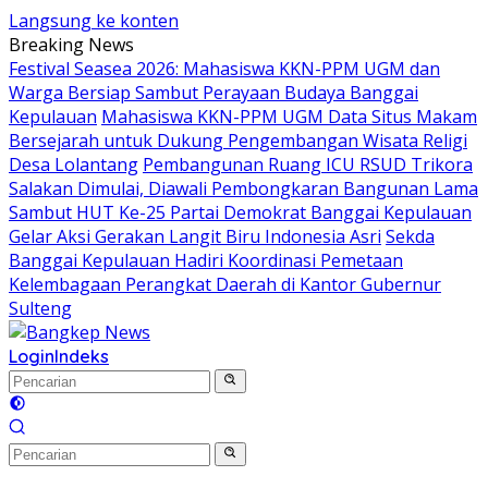
Langsung ke konten
Breaking News
Festival Seasea 2026: Mahasiswa KKN-PPM UGM dan
Warga Bersiap Sambut Perayaan Budaya Banggai
Kepulauan
Mahasiswa KKN-PPM UGM Data Situs Makam
Bersejarah untuk Dukung Pengembangan Wisata Religi
Desa Lolantang
Pembangunan Ruang ICU RSUD Trikora
Salakan Dimulai, Diawali Pembongkaran Bangunan Lama
Sambut HUT Ke-25 Partai Demokrat Banggai Kepulauan
Gelar Aksi Gerakan Langit Biru Indonesia Asri
Sekda
Banggai Kepulauan Hadiri Koordinasi Pemetaan
Kelembagaan Perangkat Daerah di Kantor Gubernur
Sulteng
Login
Indeks