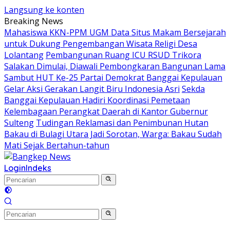
Langsung ke konten
Breaking News
Mahasiswa KKN-PPM UGM Data Situs Makam Bersejarah
untuk Dukung Pengembangan Wisata Religi Desa
Lolantang
Pembangunan Ruang ICU RSUD Trikora
Salakan Dimulai, Diawali Pembongkaran Bangunan Lama
Sambut HUT Ke-25 Partai Demokrat Banggai Kepulauan
Gelar Aksi Gerakan Langit Biru Indonesia Asri
Sekda
Banggai Kepulauan Hadiri Koordinasi Pemetaan
Kelembagaan Perangkat Daerah di Kantor Gubernur
Sulteng
Tudingan Reklamasi dan Penimbunan Hutan
Bakau di Bulagi Utara Jadi Sorotan, Warga: Bakau Sudah
Mati Sejak Bertahun-tahun
Login
Indeks