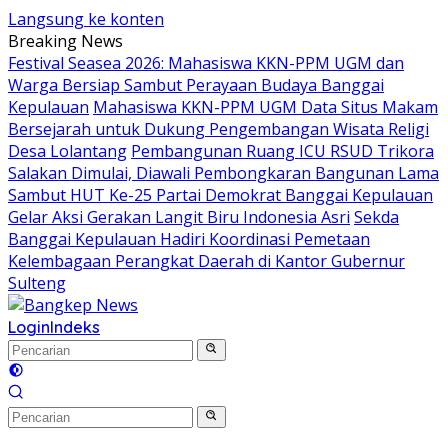
Langsung ke konten
Breaking News
Festival Seasea 2026: Mahasiswa KKN-PPM UGM dan
Warga Bersiap Sambut Perayaan Budaya Banggai
Kepulauan
Mahasiswa KKN-PPM UGM Data Situs Makam
Bersejarah untuk Dukung Pengembangan Wisata Religi
Desa Lolantang
Pembangunan Ruang ICU RSUD Trikora
Salakan Dimulai, Diawali Pembongkaran Bangunan Lama
Sambut HUT Ke-25 Partai Demokrat Banggai Kepulauan
Gelar Aksi Gerakan Langit Biru Indonesia Asri
Sekda
Banggai Kepulauan Hadiri Koordinasi Pemetaan
Kelembagaan Perangkat Daerah di Kantor Gubernur
Sulteng
Login
Indeks