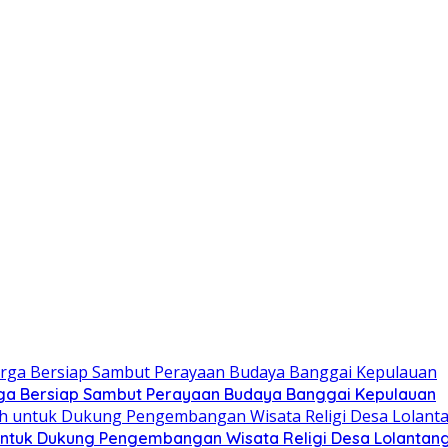
ga Bersiap Sambut Perayaan Budaya Banggai Kepulauan
ntuk Dukung Pengembangan Wisata Religi Desa Lolantan