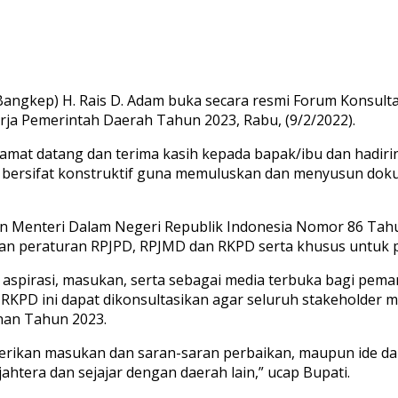
Bangkep) H. Rais D. Adam buka secara resmi Forum Konsul
ja Pemerintah Daerah Tahun 2023, Rabu, (9/2/2022).
t datang dan terima kasih kepada bapak/ibu dan hadirin s
g bersifat konstruktif guna memuluskan dan menyusun d
n Menteri Dalam Negeri Republik Indonesia Nomor 86 Tahu
ngan peraturan RPJPD, RPJMD dan RKPD serta khusus untu
aspirasi, masukan, serta sebagai media terbuka bagi pema
PD ini dapat dikonsultasikan agar seluruh stakeholder me
an Tahun 2023.
rikan masukan dan saran-saran perbaikan, maupun ide d
tera dan sejajar dengan daerah lain,” ucap Bupati.