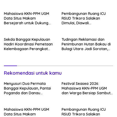
Paisupok
Perayaan Budaya Banggai
Kepulauan
Mahasiswa KKN-PPM UGM
Pembangunan Ruang ICU
Data Situs Makam
RSUD Trikora Salakan
Bersejarah untuk Dukung
Dimulai, Diawali
Pengembangan Wisata Religi
Pembongkaran Bangunan
Desa Lolantang
Lama
Sekda Banggai Kepulauan
Tudingan Reklamasi dan
Hadiri Koordinasi Pemetaan
Penimbunan Hutan Bakau di
Kelembagaan Perangkat
Bulagi Utara Jadi Sorotan,
Daerah di Kantor Gubernur
Warga: Bakau Sudah Mati
Sulteng
Sejak Bertahun-tahun
Rekomendasi untuk kamu
Menyusuri Dua Permata
Festival Seasea 2026:
Banggai Kepulauan, Pantai
Mahasiswa KKN-PPM UGM
Poganda dan Danau
dan Warga Bersiap Sambut
Paisupok
Perayaan Budaya Banggai
Kepulauan
Mahasiswa KKN-PPM UGM
Pembangunan Ruang ICU
Data Situs Makam
RSUD Trikora Salakan