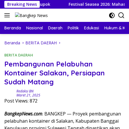
Langsung
Danau Paisupok
Breaking News
Festival Seasea 2026: Mahasiswa KKN
ke
konten
Beranda
Nasional
Daerah
Politik
Edukasi
Hukum & Kri
Beranda
BERITA DAERAH
BERITA DAERAH
Pembangunan Pelabuhan
Kontainer Salakan, Persiapan
Sudah Matang
Redaksi BN
Maret 21, 2025
Post Views:
872
BangkepNews.com
. BANGKEP — Proyek pembangunan
pelabuhan kontainer di Salakan, Kabupaten Banggai
Kepulauan provinsi Sulawesi Tengah dipastikan akan