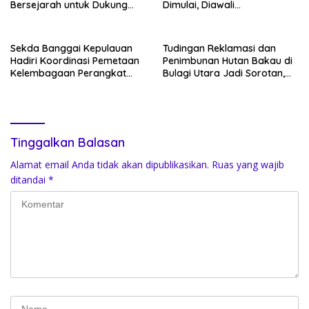
Bersejarah untuk Dukung
Dimulai, Diawali
Pengembangan Wisata Religi
Pembongkaran Bangunan
Desa Lolantang
Lama
Sekda Banggai Kepulauan
Tudingan Reklamasi dan
Hadiri Koordinasi Pemetaan
Penimbunan Hutan Bakau di
Kelembagaan Perangkat
Bulagi Utara Jadi Sorotan,
Daerah di Kantor Gubernur
Warga: Bakau Sudah Mati
Sulteng
Sejak Bertahun-tahun
Tinggalkan Balasan
Alamat email Anda tidak akan dipublikasikan.
Ruas yang wajib
ditandai
*