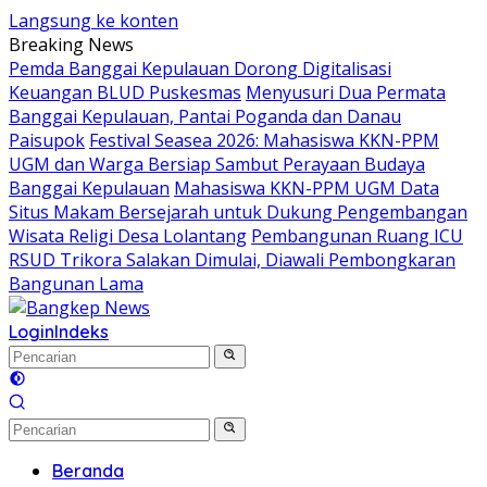
Langsung ke konten
Breaking News
Pemda Banggai Kepulauan Dorong Digitalisasi
Keuangan BLUD Puskesmas
Menyusuri Dua Permata
Banggai Kepulauan, Pantai Poganda dan Danau
Paisupok
Festival Seasea 2026: Mahasiswa KKN-PPM
UGM dan Warga Bersiap Sambut Perayaan Budaya
Banggai Kepulauan
Mahasiswa KKN-PPM UGM Data
Situs Makam Bersejarah untuk Dukung Pengembangan
Wisata Religi Desa Lolantang
Pembangunan Ruang ICU
RSUD Trikora Salakan Dimulai, Diawali Pembongkaran
Bangunan Lama
Login
Indeks
Beranda