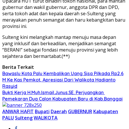
Upacara HUT turut dihadiri tokoh nasional, para mantan
gubernur dan wakil gubernur, anggota DPR dan DPD,
serta tokoh adat dan kepala daerah se-Sulteng yang
merayakan penuh semangat dan haru kebangkitan baru
provinsi ini.
Sulteng kini melangkah mantap menuju masa depan
yang inklusif dan berkeadilan, menjadikan semangat
“BERANI” sebagai fondasi menuju provinsi yang lebih
sejahtera dan bermartabat.(**)
Berita Terkait
Bawaslu Kota Palu Kembalikan Uang Sisa Pilkada Rp2,6
M Ke Kas Pemkot, Apresiasi Dari Walikota Hadianto
Rasyid
Bukti Kerja H.Muh.Ismail.Junus.SE. Perjuangkan
Pemekaran Dua Calon Kabupaten Baru di Kab.Banggai
ANWAR HAFIT
Bupati
Daerah
GUBERNUR
Kabupaten
PALU
Sulteng
WALIKOTA