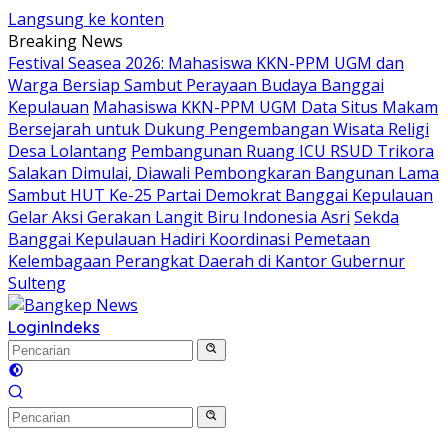
Langsung ke konten
Breaking News
Festival Seasea 2026: Mahasiswa KKN-PPM UGM dan
Warga Bersiap Sambut Perayaan Budaya Banggai
Kepulauan
Mahasiswa KKN-PPM UGM Data Situs Makam
Bersejarah untuk Dukung Pengembangan Wisata Religi
Desa Lolantang
Pembangunan Ruang ICU RSUD Trikora
Salakan Dimulai, Diawali Pembongkaran Bangunan Lama
Sambut HUT Ke-25 Partai Demokrat Banggai Kepulauan
Gelar Aksi Gerakan Langit Biru Indonesia Asri
Sekda
Banggai Kepulauan Hadiri Koordinasi Pemetaan
Kelembagaan Perangkat Daerah di Kantor Gubernur
Sulteng
Login
Indeks