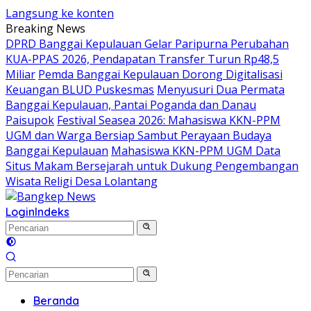
Langsung ke konten
Breaking News
DPRD Banggai Kepulauan Gelar Paripurna Perubahan
KUA-PPAS 2026, Pendapatan Transfer Turun Rp48,5
Miliar
Pemda Banggai Kepulauan Dorong Digitalisasi
Keuangan BLUD Puskesmas
Menyusuri Dua Permata
Banggai Kepulauan, Pantai Poganda dan Danau
Paisupok
Festival Seasea 2026: Mahasiswa KKN-PPM
UGM dan Warga Bersiap Sambut Perayaan Budaya
Banggai Kepulauan
Mahasiswa KKN-PPM UGM Data
Situs Makam Bersejarah untuk Dukung Pengembangan
Wisata Religi Desa Lolantang
Login
Indeks
Beranda