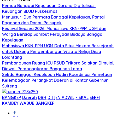
Pemda Banggai Kepulauan Dorong Digitalisasi
Keuangan BLUD Puskesmas
Menyusuri Dua Permata Banggai Kepulauan, Pantai
Poganda dan Danau Paisupok
Festival Seasea 2026: Mahasiswa KKN-PPM UGM dan
Warga Bersiap Sambut Perayaan Budaya Banggai
Kepulauan
Mahasiswa KKN-PPM UGM Data Situs Makam Bersejarah
untuk Dukung Pengembangan Wisata Religi Desa
Lolantang
Pembangunan Ruang ICU RSUD Trikora Salakan Dimulai,
Diawali Pembongkaran Bangunan Lama
Sekda Banggai Kepulauan Hadiri Koordinasi Pemetaan
Kelembagaan Perangkat Daerah di Kantor Gubernur
Sulteng
BANGKEP
Daerah
DBH
DITJEN ADWIL
FISKAL
SERFI
KAMBEY
WABUB BANGKEP