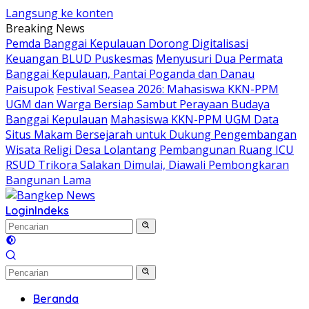
Langsung ke konten
Breaking News
Pemda Banggai Kepulauan Dorong Digitalisasi
Keuangan BLUD Puskesmas
Menyusuri Dua Permata
Banggai Kepulauan, Pantai Poganda dan Danau
Paisupok
Festival Seasea 2026: Mahasiswa KKN-PPM
UGM dan Warga Bersiap Sambut Perayaan Budaya
Banggai Kepulauan
Mahasiswa KKN-PPM UGM Data
Situs Makam Bersejarah untuk Dukung Pengembangan
Wisata Religi Desa Lolantang
Pembangunan Ruang ICU
RSUD Trikora Salakan Dimulai, Diawali Pembongkaran
Bangunan Lama
Login
Indeks
Beranda