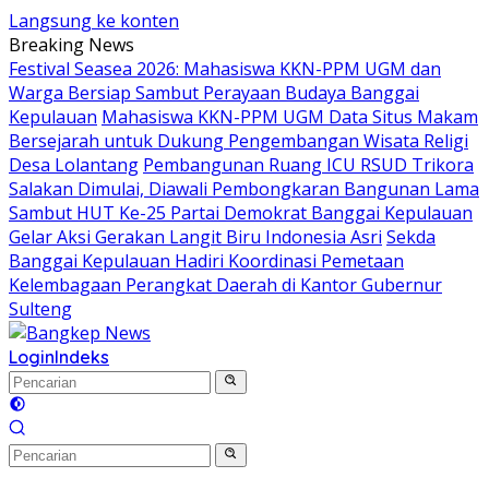
Langsung ke konten
Breaking News
Festival Seasea 2026: Mahasiswa KKN-PPM UGM dan
Warga Bersiap Sambut Perayaan Budaya Banggai
Kepulauan
Mahasiswa KKN-PPM UGM Data Situs Makam
Bersejarah untuk Dukung Pengembangan Wisata Religi
Desa Lolantang
Pembangunan Ruang ICU RSUD Trikora
Salakan Dimulai, Diawali Pembongkaran Bangunan Lama
Sambut HUT Ke-25 Partai Demokrat Banggai Kepulauan
Gelar Aksi Gerakan Langit Biru Indonesia Asri
Sekda
Banggai Kepulauan Hadiri Koordinasi Pemetaan
Kelembagaan Perangkat Daerah di Kantor Gubernur
Sulteng
Login
Indeks