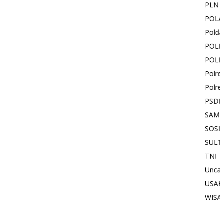
PLN
POL
Pold
POL
POL
Polr
Polr
PSD
SAM
SOS
SUL
TNI
Unca
USA
WIS