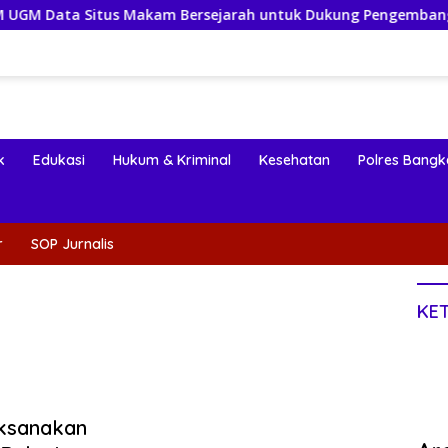
Makam Bersejarah untuk Dukung Pengembangan Wisata Religi 
k
Edukasi
Hukum & Kriminal
Kesehatan
Polres Bangk
r
SOP Jurnalis
KE
aksanakan