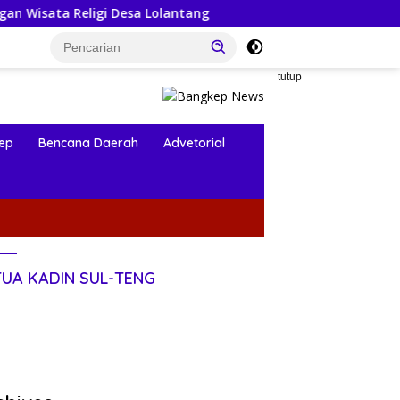
Desa Lolantang
Pembangunan Ruang ICU RSUD Trikora
tutup
ep
Bencana Daerah
Advetorial
TUA KADIN SUL-TENG