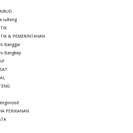
AIRUD
a sulteng
ITIK
ITIK & PEMERINTAHAN
es Banggai
es Bangkep
KP
SAT
IAL
TENG
tegorized
HA PERIKANAN
ATA