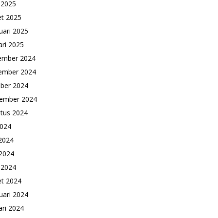
l 2025
t 2025
uari 2025
ari 2025
ember 2024
ember 2024
ber 2024
ember 2024
tus 2024
2024
 2024
2024
l 2024
t 2024
uari 2024
ari 2024