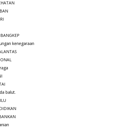
EHATAN
BAN
RI
 BANGKEP
ungan kenegaraan
ALANTAS
IONAL
raga
NI
TAI
a balut.
ILU
DIDIKAN
BANKAN
anian