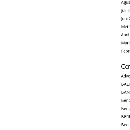
Agus
Juli 
Juni
Mei 
Apri
Mare
Febr
Ca
Adve
BAL
BAN
Ben
Ben
BER
Beri