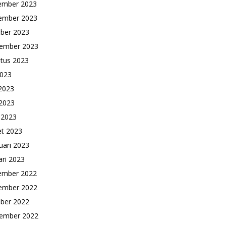
ember 2023
ember 2023
ber 2023
ember 2023
tus 2023
2023
 2023
2023
l 2023
t 2023
uari 2023
ari 2023
ember 2022
ember 2022
ber 2022
ember 2022