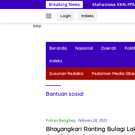
Langsung
Breaking News
Mahasiswa KKN-PPM UGM Data Situs 
ke
konten
Login
Indeks
tutup
Beranda
Nasional
Daerah
Politi
Indeks
Susunan Redaksi
Pedoman Media SIbe
Bantuan sosial
Polres Bangkep
Februari 20, 2023
Bhayangkari Ranting Bulagi L