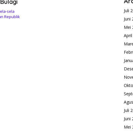
Ar
Bulagi
Juli 
ela-sela
ian Republik
Juni
Mei 
Apri
Mare
Febr
Janu
Des
Nov
Okto
Sept
Agus
Juli 
Juni
Mei 