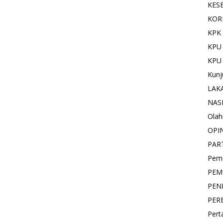
KES
KOR
KPK 
KPU
KPU
Kunj
LAK
NAS
Olah
OPI
PAR
Pemd
PEM
PEN
PER
Pert