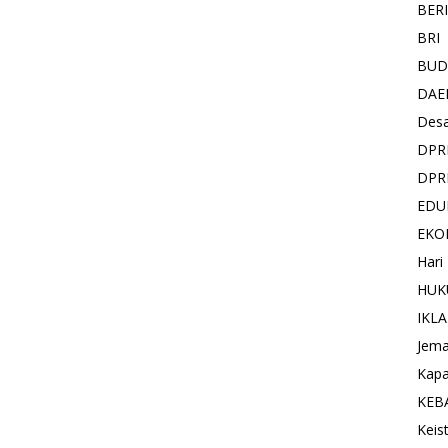
BER
BRI
BUD
DAE
Des
DPR
DPR
EDU
EKO
Hari
HUK
IKL
Jema
Kapa
KEB
Keis