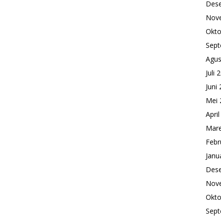
Des
Nov
Okto
Sept
Agus
Juli 
Juni
Mei 
Apri
Mare
Febr
Janu
Des
Nov
Okto
Sept