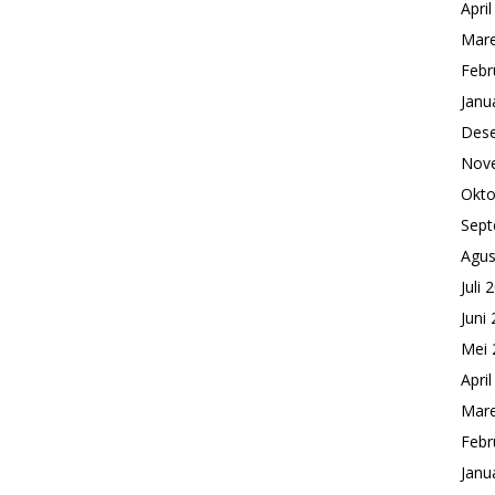
Apri
Mare
Febr
Janu
Des
Nov
Okto
Sept
Agus
Juli 
Juni
Mei 
Apri
Mare
Febr
Janu