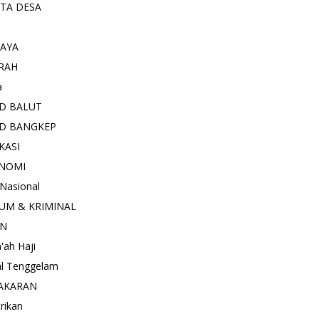
ITA DESA
AYA
RAH
a
D BALUT
D BANGKEP
KASI
NOMI
 Nasional
UM & KRIMINAL
AN
'ah Haji
l Tenggelam
AKARAN
trikan