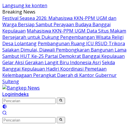
Langsung ke konten
Breaking News
Festival Seasea 2026: Mahasiswa KKN-PPM UGM dan
Warga Bersiap Sambut Perayaan Budaya Banggai
Kepulauan
Mahasiswa KKN-PPM UGM Data Situs Makam
Bersejarah untuk Dukung Pengembangan Wisata Religi
Desa Lolantang
Pembangunan Ruang ICU RSUD Trikora
Salakan Dimulai, Diawali Pembongkaran Bangunan Lama
Sambut HUT Ke-25 Partai Demokrat Banggai Kepulauan
Gelar Aksi Gerakan Langit Biru Indonesia Asri
Sekda
Banggai Kepulauan Hadiri Koordinasi Pemetaan
Kelembagaan Perangkat Daerah di Kantor Gubernur
Sulteng
Login
Indeks