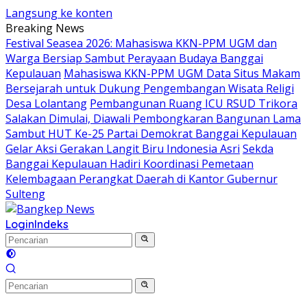
Langsung ke konten
Breaking News
Festival Seasea 2026: Mahasiswa KKN-PPM UGM dan
Warga Bersiap Sambut Perayaan Budaya Banggai
Kepulauan
Mahasiswa KKN-PPM UGM Data Situs Makam
Bersejarah untuk Dukung Pengembangan Wisata Religi
Desa Lolantang
Pembangunan Ruang ICU RSUD Trikora
Salakan Dimulai, Diawali Pembongkaran Bangunan Lama
Sambut HUT Ke-25 Partai Demokrat Banggai Kepulauan
Gelar Aksi Gerakan Langit Biru Indonesia Asri
Sekda
Banggai Kepulauan Hadiri Koordinasi Pemetaan
Kelembagaan Perangkat Daerah di Kantor Gubernur
Sulteng
Login
Indeks