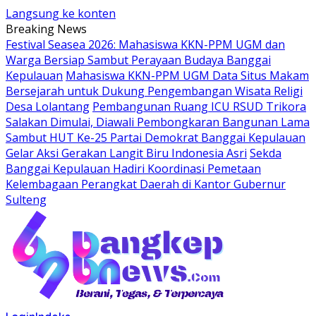
Langsung ke konten
Breaking News
Festival Seasea 2026: Mahasiswa KKN-PPM UGM dan
Warga Bersiap Sambut Perayaan Budaya Banggai
Kepulauan
Mahasiswa KKN-PPM UGM Data Situs Makam
Bersejarah untuk Dukung Pengembangan Wisata Religi
Desa Lolantang
Pembangunan Ruang ICU RSUD Trikora
Salakan Dimulai, Diawali Pembongkaran Bangunan Lama
Sambut HUT Ke-25 Partai Demokrat Banggai Kepulauan
Gelar Aksi Gerakan Langit Biru Indonesia Asri
Sekda
Banggai Kepulauan Hadiri Koordinasi Pemetaan
Kelembagaan Perangkat Daerah di Kantor Gubernur
Sulteng