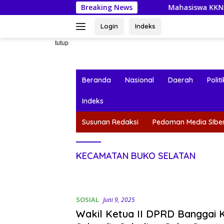
Langsung
Breaking News
Mahasiswa KKN-PPM UGM Data Si
ke
konten
Login
Indeks
tutup
Beranda
Nasional
Daerah
Politi
Indeks
Susunan Redaksi
Pedoman Media SIbe
KECAMATAN BUKO SELATAN
SOSIAL
Juni 9, 2025
Wakil Ketua II DPRD Banggai 