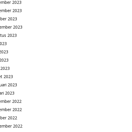
ember 2023
ember 2023
ber 2023
ember 2023
tus 2023
2023
 2023
2023
l 2023
t 2023
uari 2023
ari 2023
ember 2022
ember 2022
ber 2022
ember 2022