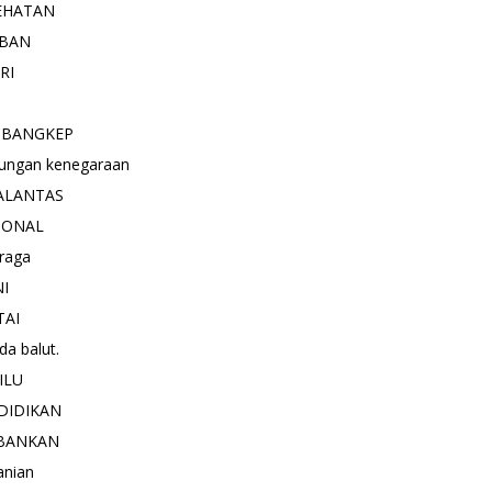
EHATAN
BAN
RI
 BANGKEP
ungan kenegaraan
ALANTAS
IONAL
raga
NI
TAI
a balut.
ILU
DIDIKAN
BANKAN
anian