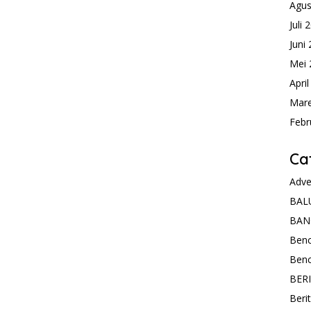
Agus
Juli 
Juni
Mei 
Apri
Mare
Febr
Ca
Adve
BAL
BAN
Ben
Ben
BER
Beri