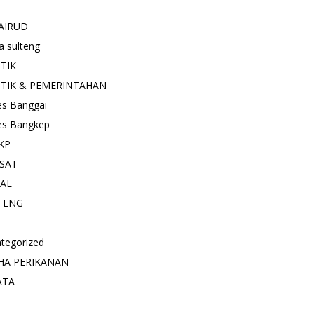
AIRUD
a sulteng
ITIK
ITIK & PEMERINTAHAN
es Banggai
es Bangkep
KP
SAT
IAL
TENG
tegorized
HA PERIKANAN
ATA