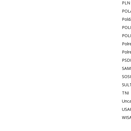
PLN
POL
Pold
POL
POL
Polr
Polr
PSD
SAM
SOS
SUL
TNI
Unca
USA
WIS