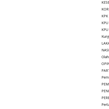
KES
KOR
KPK 
KPU
KPU
Kunj
LAK
NAS
Olah
OPI
PAR
Pemd
PEM
PEN
PER
Pert