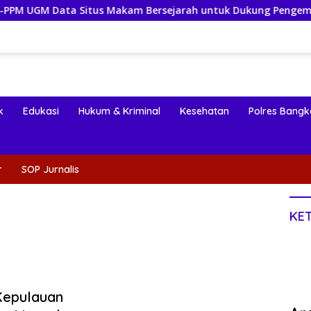
tus Makam Bersejarah untuk Dukung Pengembangan Wisata Rel
k
Edukasi
Hukum & Kriminal
Kesehatan
Polres Bangk
r
SOP Jurnalis
KE
Kepulauan