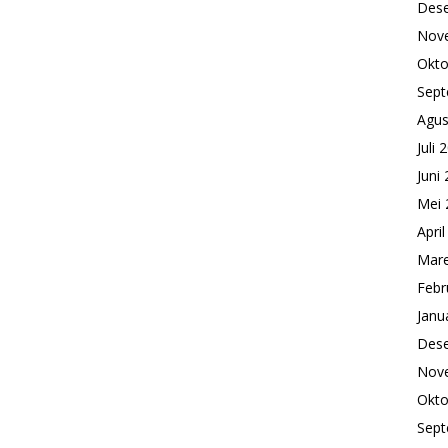
Des
Nov
Okto
Sept
Agus
Juli 
Juni
Mei 
Apri
Mare
Febr
Janu
Des
Nov
Okto
Sept