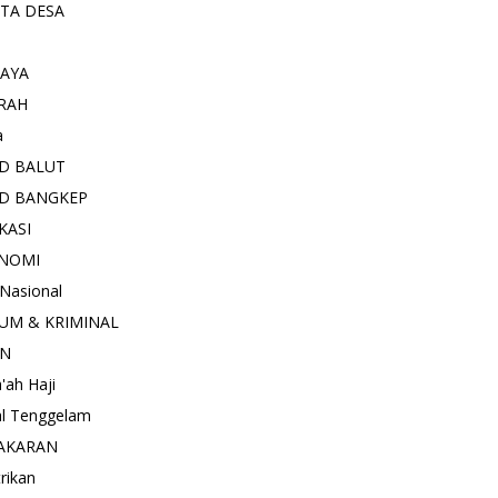
ITA DESA
AYA
RAH
a
D BALUT
D BANGKEP
KASI
NOMI
 Nasional
UM & KRIMINAL
AN
'ah Haji
l Tenggelam
AKARAN
trikan