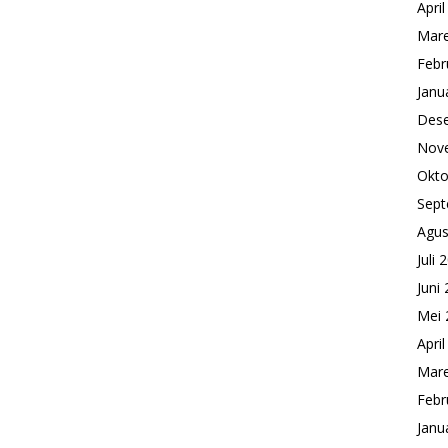
Apri
Mare
Febr
Janu
Des
Nov
Okto
Sept
Agus
Juli 
Juni
Mei 
Apri
Mare
Febr
Janu