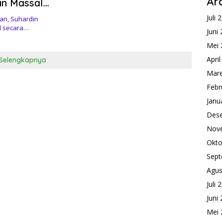
Ar
an Massal
awu
Juli 
an, Suhardin
l secara…
Juni
Mei 
Apri
Selengkapnya
Mare
Febr
Janu
Des
Nov
Okto
Sept
Agus
Juli 
Juni
Mei 