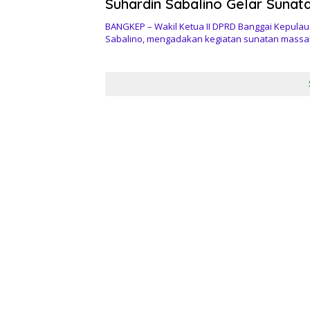
Suhardin Sabalino Gelar Sunat
Gratis di Desa Landonan Bebe
BANGKEP – Wakil Ketua II DPRD Banggai Kepulau
Sabalino, mengadakan kegiatan sunatan massa