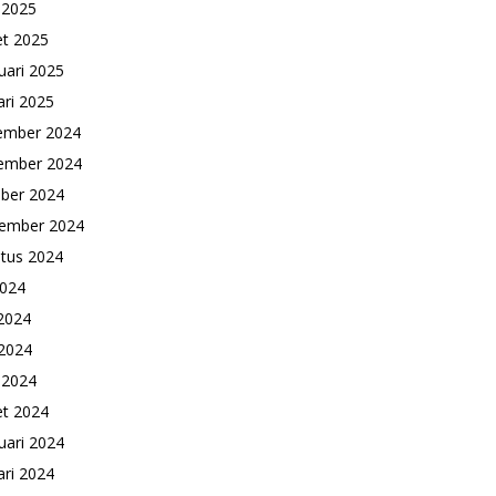
l 2025
t 2025
uari 2025
ari 2025
ember 2024
ember 2024
ber 2024
ember 2024
tus 2024
2024
 2024
2024
l 2024
t 2024
uari 2024
ari 2024