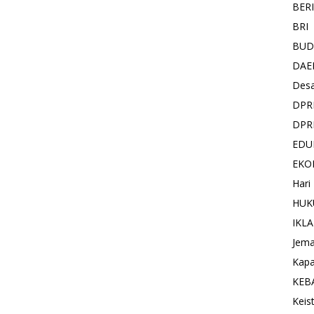
BER
BRI
BUD
DAE
Des
DPR
DPR
EDU
EKO
Hari
HUK
IKL
Jema
Kapa
KEB
Keis