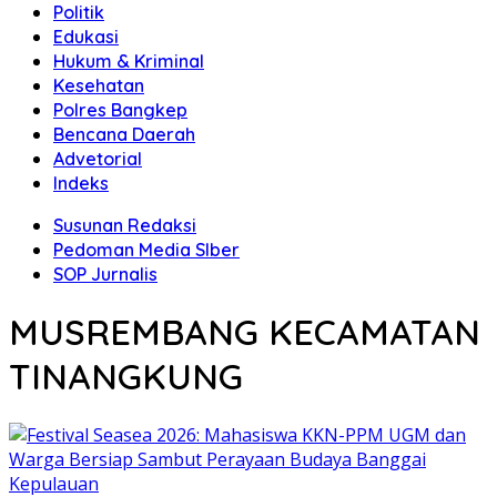
Politik
Edukasi
Hukum & Kriminal
Kesehatan
Polres Bangkep
Bencana Daerah
Advetorial
Indeks
Susunan Redaksi
Pedoman Media SIber
SOP Jurnalis
MUSREMBANG KECAMATAN
TINANGKUNG