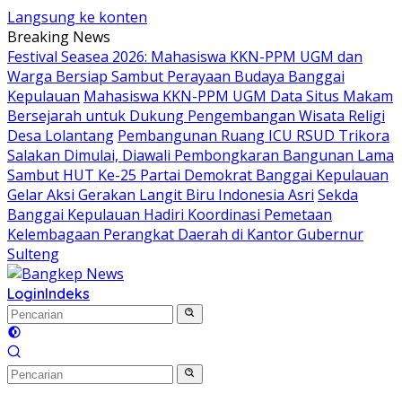
Langsung ke konten
Breaking News
Festival Seasea 2026: Mahasiswa KKN-PPM UGM dan
Warga Bersiap Sambut Perayaan Budaya Banggai
Kepulauan
Mahasiswa KKN-PPM UGM Data Situs Makam
Bersejarah untuk Dukung Pengembangan Wisata Religi
Desa Lolantang
Pembangunan Ruang ICU RSUD Trikora
Salakan Dimulai, Diawali Pembongkaran Bangunan Lama
Sambut HUT Ke-25 Partai Demokrat Banggai Kepulauan
Gelar Aksi Gerakan Langit Biru Indonesia Asri
Sekda
Banggai Kepulauan Hadiri Koordinasi Pemetaan
Kelembagaan Perangkat Daerah di Kantor Gubernur
Sulteng
Login
Indeks