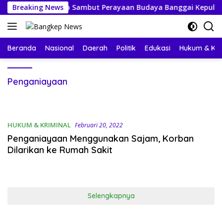
Langsung
n Warga Bersiap Sambut Perayaan Budaya Banggai Kepulauan
Breaking News
ke
konten
Beranda
Nasional
Daerah
Politik
Edukasi
Hukum & Kri
Penganiayaan
HUKUM & KRIMINAL
Februari 20, 2022
Penganiayaan Menggunakan Sajam, Korban
Dilarikan ke Rumah Sakit
Selengkapnya