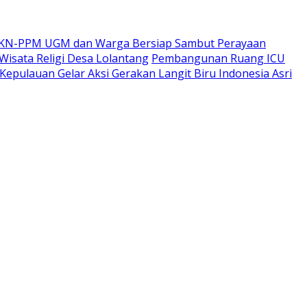
a KKN-PPM UGM dan Warga Bersiap Sambut Perayaan
sata Religi Desa Lolantang
Pembangunan Ruang ICU
epulauan Gelar Aksi Gerakan Langit Biru Indonesia Asri