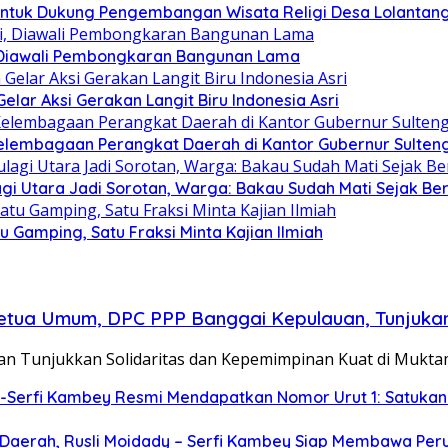
ntuk Dukung Pengembangan Wisata Religi Desa Lolantan
 Diawali Pembongkaran Bangunan Lama
ar Aksi Gerakan Langit Biru Indonesia Asri
elembagaan Perangkat Daerah di Kantor Gubernur Sulten
gi Utara Jadi Sorotan, Warga: Bakau Sudah Mati Sejak Be
Gamping, Satu Fraksi Minta Kajian Ilmiah
etua Umum, DPC PPP Banggai Kepulauan, Tunjukan
 Tunjukkan Solidaritas dan Kepemimpinan Kuat di Mukta
-Serfi Kambey Resmi Mendapatkan Nomor Urut 1: Satukan 
ra Daerah, Rusli Moidady – Serfi Kambey Siap Membawa Pe