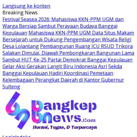
Langsung ke konten
Breaking News
Festival Seasea 2026: Mahasiswa KKN-PPM UGM dan
Warga Bersiap Sambut Perayaan Budaya Banggai
Kepulauan
Mahasiswa KKN-PPM UGM Data Situs Makam
Bersejarah untuk Dukung Pengembangan Wisata Religi
Desa Lolantang
Pembangunan Ruang ICU RSUD Trikora
Salakan Dimulai, Diawali Pembongkaran Bangunan Lama
Sambut HUT Ke-25 Partai Demokrat Banggai Kepulauan
Gelar Aksi Gerakan Langit Biru Indonesia Asri
Sekda
Banggai Kepulauan Hadiri Koordinasi Pemetaan
Kelembagaan Perangkat Daerah di Kantor Gubernur
Sulteng