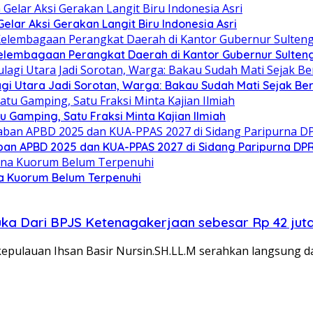
ar Aksi Gerakan Langit Biru Indonesia Asri
elembagaan Perangkat Daerah di Kantor Gubernur Sulten
gi Utara Jadi Sorotan, Warga: Bakau Sudah Mati Sejak Be
Gamping, Satu Fraksi Minta Kajian Ilmiah
an APBD 2025 dan KUA-PPAS 2027 di Sidang Paripurna DP
a Kuorum Belum Terpenuhi
uka Dari BPJS Ketenagakerjaan sebesar Rp 42 jut
kepulauan Ihsan Basir Nursin.SH.LL.M serahkan langsung 