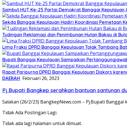
Sambut HUT Ke-25 Partai Demokrat Banggai Kepulauan Gel
Sekda Banggai Kepulauan Hadiri Koordinasi Pemetaan K
Tudingan Reklamasi dan Penimbunan Hutan Bakau di Bula
Lima Fraksi DPRD Banggai Kepulauan Tolak Tambang Batu 
Bupati Banggai Kepulauan Sampaikan Pertanggungjawab
Rapat Paripurna DPRD Banggai Kepulauan Diskors karen
DAERAH
Februari 26, 2023
Pj.Bupati Bangkep serahkan bantuan santunan d
Salakan (26/2/23) BangkepNews.com – Pj.Bupati Banggai 
Tidak Ada Postingan Lagi.
Tidak ada lagi halaman untuk dimuat.