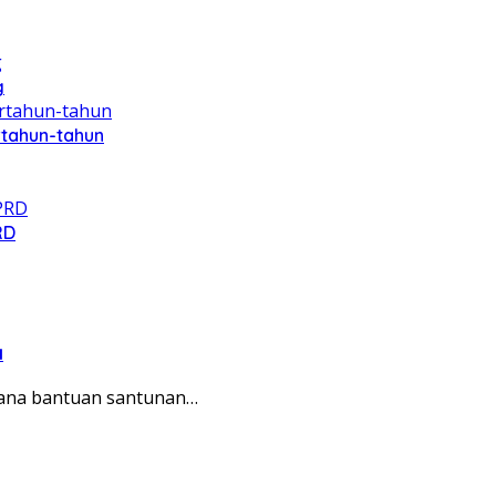
g
rtahun-tahun
RD
a
dana bantuan santunan…