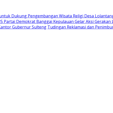
ntuk Dukung Pengembangan Wisata Religi Desa Lolantan
 Partai Demokrat Banggai Kepulauan Gelar Aksi Gerakan La
Kantor Gubernur Sulteng
Tudingan Reklamasi dan Penimbuna