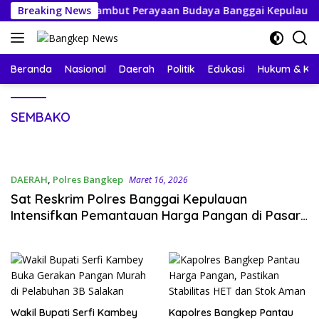
Langsung
ga Bersiap Sambut Perayaan Budaya Banggai Kepulauan
Breaking News
ke
konten
Beranda
Nasional
Daerah
Politik
Edukasi
Hukum & Kri
SEMBAKO
DAERAH
,
Polres Bangkep
Maret 16, 2026
Sat Reskrim Polres Banggai Kepulauan
Intensifkan Pemantauan Harga Pangan di Pasar
Salakan
Wakil Bupati Serfi Kambey
Kapolres Bangkep Pantau