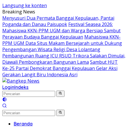
Langsung ke konten
Breaking News
Menyusuri Dua Permata Banggai Kepulauan, Pantai
Poganda dan Danau Paisupok
Festival Seasea 2026:
Mahasiswa KKN-PPM UGM dan Warga Bersiap Sambut
Perayaan Budaya Banggai Kepulauan
Mahasiswa KKN-
PPM UGM Data Situs Makam Bersejarah untuk Dukung
Pengembangan Wisata Religi Desa Lolantang
Pembangunan Ruang ICU RSUD Trikora Salakan Dimulai,
Diawali Pembongkaran Bangunan Lama
Sambut HUT
Ke-25 Partai Demokrat Banggai Kepulauan Gelar Aksi
Gerakan Langit Biru Indonesia Asri
Login
Indeks
Beranda