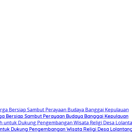
ga Bersiap Sambut Perayaan Budaya Banggai Kepulauan
ntuk Dukung Pengembangan Wisata Religi Desa Lolantan