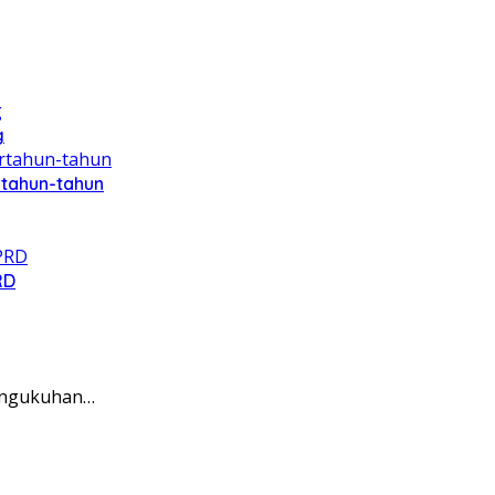
g
rtahun-tahun
RD
pengukuhan…