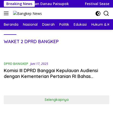
Langsung
ai Poganda dan Danau Paisupok
Breaking News
Festival Seasea 2026
ke
konten
Beranda
Nasional
Daerah
Politik
Edukasi
Hukum & Kri
WAKET 2 DPRD BANGKEP
DPRD BANGKEP
Juni 17, 2025
Komisi III DPRD Banggai Kepulauan Audiensi
dengan Kementerian Pertanian RI Bahas
Pengembangan Perkebunan
Selengkapnya