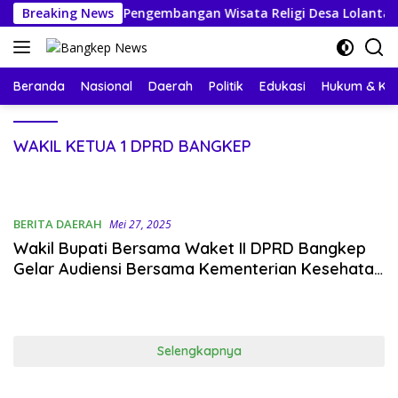
Langsung
ntuk Dukung Pengembangan Wisata Religi Desa Lolantang
Breaking News
ke
konten
Beranda
Nasional
Daerah
Politik
Edukasi
Hukum & Kri
WAKIL KETUA 1 DPRD BANGKEP
BERITA DAERAH
Mei 27, 2025
Wakil Bupati Bersama Waket II DPRD Bangkep
Gelar Audiensi Bersama Kementerian Kesehatan
Bahas Penguatan Layanan Rujukan
Selengkapnya