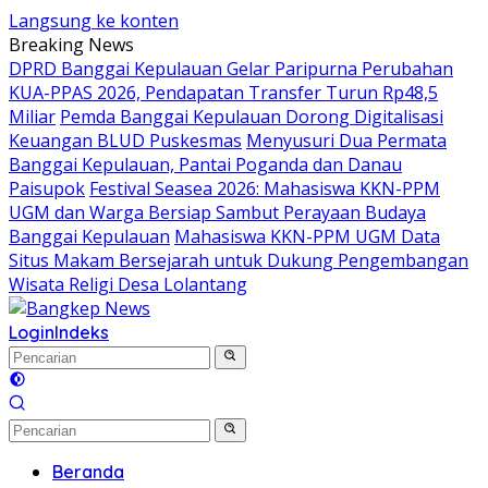
Langsung ke konten
Breaking News
DPRD Banggai Kepulauan Gelar Paripurna Perubahan
KUA-PPAS 2026, Pendapatan Transfer Turun Rp48,5
Miliar
Pemda Banggai Kepulauan Dorong Digitalisasi
Keuangan BLUD Puskesmas
Menyusuri Dua Permata
Banggai Kepulauan, Pantai Poganda dan Danau
Paisupok
Festival Seasea 2026: Mahasiswa KKN-PPM
UGM dan Warga Bersiap Sambut Perayaan Budaya
Banggai Kepulauan
Mahasiswa KKN-PPM UGM Data
Situs Makam Bersejarah untuk Dukung Pengembangan
Wisata Religi Desa Lolantang
Login
Indeks
Beranda