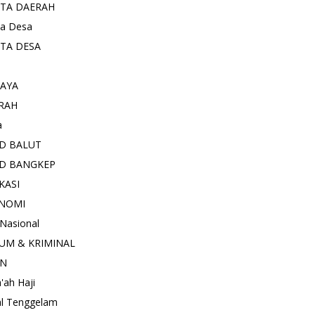
ITA DAERAH
ta Desa
ITA DESA
AYA
RAH
a
D BALUT
D BANGKEP
KASI
NOMI
 Nasional
UM & KRIMINAL
AN
'ah Haji
l Tenggelam