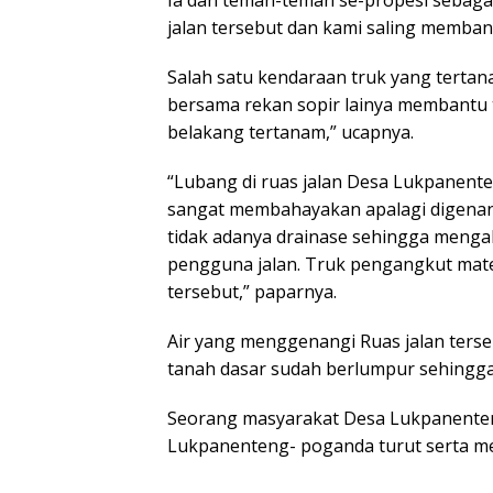
Ia dan teman-teman se-propesi sebagai
jalan tersebut dan kami saling membant
Salah satu kendaraan truk yang tertana
bersama rekan sopir lainya membantu t
belakang tertanam,” ucapnya.
“Lubang di ruas jalan Desa Lukpanent
sangat membahayakan apalagi digenang
tidak adanya drainase sehingga meng
pengguna jalan. Truk pengangkut mater
tersebut,” paparnya.
Air yang menggenangi Ruas jalan terse
tanah dasar sudah berlumpur sehingg
Seorang masyarakat Desa Lukpanenten
Lukpanenteng- poganda turut serta mem