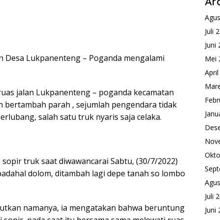
Ar
Agus
Juli 
Juni
an Desa Lukpanenteng – Poganda mengalami
Mei 
Apri
Mare
i ruas jalan Lukpanenteng – poganda kecamatan
Febr
n bertambah parah , sejumlah pengendara tidak
Janu
rlubang, salah satu truk nyaris saja celaka.
Des
Nov
Okto
 sopir truk saat diwawancarai Sabtu, (30/7/2022)
Sept
 padahal dolom, ditambah lagi depe tanah so lombo
Agus
Juli 
sebutkan namanya, ia mengatakan bahwa beruntung
Juni