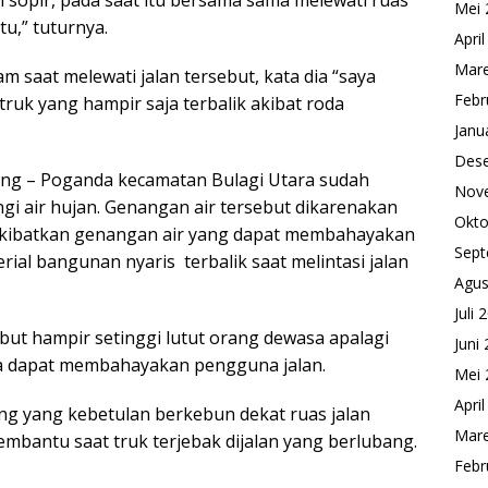
 sopir, pada saat itu bersama sama melewati ruas
Mei 
u,” tuturnya.
Apri
Mare
m saat melewati jalan tersebut, kata dia “saya
Febr
ruk yang hampir saja terbalik akibat roda
Janu
Des
eng – Poganda kecamatan Bulagi Utara sudah
Nov
i air hujan. Genangan air tersebut dikarenakan
Okto
akibatkan genangan air yang dapat membahayakan
Sept
ial bangunan nyaris terbalik saat melintasi jalan
Agus
Juli 
but hampir setinggi lutut orang dewasa apalagi
Juni
a dapat membahayakan pengguna jalan.
Mei 
Apri
g yang kebetulan berkebun dekat ruas jalan
Mare
bantu saat truk terjebak dijalan yang berlubang.
Febr