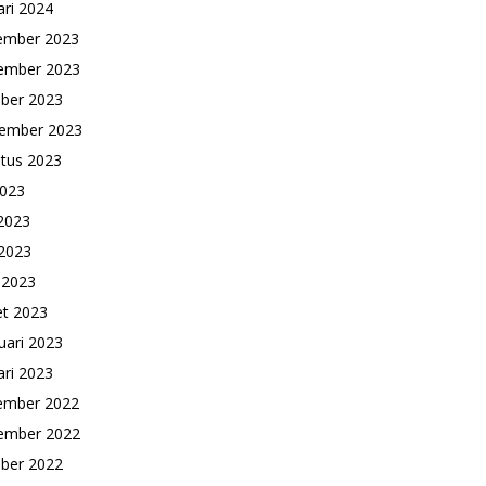
ari 2024
ember 2023
ember 2023
ber 2023
ember 2023
tus 2023
2023
 2023
2023
l 2023
t 2023
uari 2023
ari 2023
ember 2022
ember 2022
ber 2022