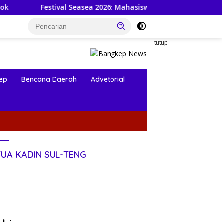
ival Seasea 2026: Mahasiswa KKN-PPM UGM dan Warga Bersiap
tutup
ep
Bencana Daerah
Advetorial
TUA KADIN SUL-TENG