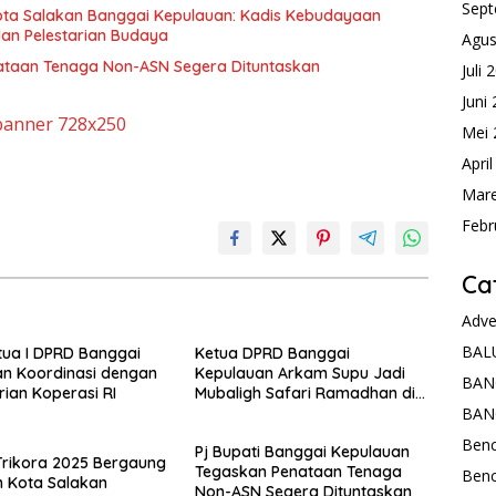
Sept
Kota Salakan Banggai Kepulauan: Kadis Kebudayaan
an Pelestarian Budaya
Agus
nataan Tenaga Non-ASN Segera Dituntaskan
Juli 
Juni
Mei 
Apri
Mare
Febr
Ca
Adve
BAL
tua I DPRD Banggai
Ketua DPRD Banggai
n Koordinasi dengan
Kepulauan Arkam Supu Jadi
BAN
ian Koperasi RI
Mubaligh Safari Ramadhan di
BAN
Desa Popidolon Sekaligus
Memberikan Edukasi Dan
Ben
Pj Bupati Banggai Kepulauan
Motivasi pada Siswa
 Trikora 2025 Bergaung
Tegaskan Penataan Tenaga
Ben
 Kota Salakan
Non-ASN Segera Dituntaskan