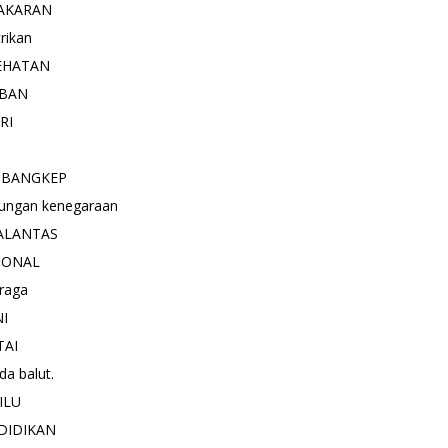
AKARAN
trikan
EHATAN
BAN
RI
 BANGKEP
ungan kenegaraan
ALANTAS
IONAL
raga
NI
TAI
a balut.
ILU
DIDIKAN