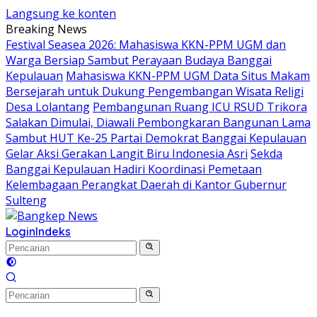
Langsung ke konten
Breaking News
Festival Seasea 2026: Mahasiswa KKN-PPM UGM dan
Warga Bersiap Sambut Perayaan Budaya Banggai
Kepulauan
Mahasiswa KKN-PPM UGM Data Situs Makam
Bersejarah untuk Dukung Pengembangan Wisata Religi
Desa Lolantang
Pembangunan Ruang ICU RSUD Trikora
Salakan Dimulai, Diawali Pembongkaran Bangunan Lama
Sambut HUT Ke-25 Partai Demokrat Banggai Kepulauan
Gelar Aksi Gerakan Langit Biru Indonesia Asri
Sekda
Banggai Kepulauan Hadiri Koordinasi Pemetaan
Kelembagaan Perangkat Daerah di Kantor Gubernur
Sulteng
Login
Indeks