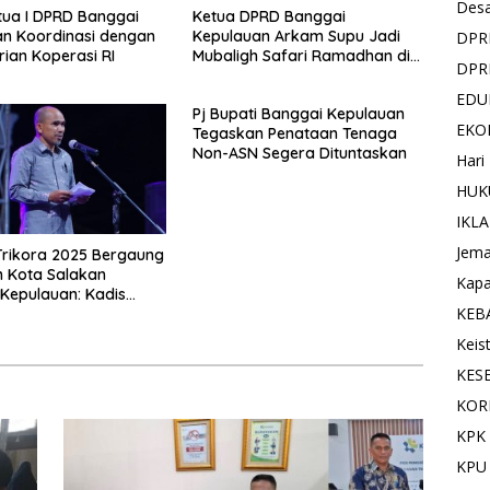
Des
tua I DPRD Banggai
Ketua DPRD Banggai
n Koordinasi dengan
Kepulauan Arkam Supu Jadi
DPR
ian Koperasi RI
Mubaligh Safari Ramadhan di
DPR
Desa Popidolon Sekaligus
Memberikan Edukasi Dan
EDU
Pj Bupati Banggai Kepulauan
Motivasi pada Siswa
EKO
Tegaskan Penataan Tenaga
Non-ASN Segera Dituntaskan
Hari
HUK
IKL
Jema
 Trikora 2025 Bergaung
 Kota Salakan
Kapa
Kepulauan: Kadis
KEB
aan Sulteng Tekankan
t Nasionalisme dan
Keis
ian Budaya
KES
KOR
KPK 
KPU