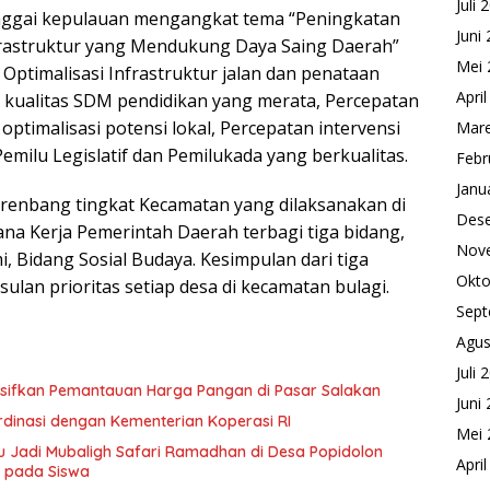
Juli 
anggai kepulauan mengangkat tema “Peningkatan
Juni
frastruktur yang Mendukung Daya Saing Daerah”
Mei 
ptimalisasi Infrastruktur jalan dan penataan
Apri
 kualitas SDM pendidikan yang merata, Percepatan
ptimalisasi potensi lokal, Percepatan intervensi
Mare
milu Legislatif dan Pemilukada yang berkualitas.
Febr
Janu
srenbang tingkat Kecamatan yang dilaksanakan di
Des
ana Kerja Pemerintah Daerah terbagi tiga bidang,
Nov
, Bidang Sosial Budaya. Kesimpulan dari tiga
Okto
lan prioritas setiap desa di kecamatan bulagi.
Sept
Agus
Juli 
ensifkan Pemantauan Harga Pangan di Pasar Salakan
Juni
dinasi dengan Kementerian Koperasi RI
Mei 
 Jadi Mubaligh Safari Ramadhan di Desa Popidolon
Apri
i pada Siswa