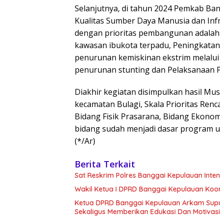
Selanjutnya, di tahun 2024 Pemkab B
Kualitas Sumber Daya Manusia dan In
dengan prioritas pembangunan adalah O
kawasan ibukota terpadu, Peningkatan
penurunan kemiskinan ekstrim melalui o
penurunan stunting dan Pelaksanaan Pe
Diakhir kegiatan disimpulkan hasil Mu
kecamatan Bulagi, Skala Prioritas Renc
Bidang Fisik Prasarana, Bidang Ekonomi
bidang sudah menjadi dasar program usu
(*/Ar)
Berita Terkait
Sat Reskrim Polres Banggai Kepulauan Int
Wakil Ketua I DPRD Banggai Kepulauan Koor
Ketua DPRD Banggai Kepulauan Arkam Supu
Sekaligus Memberikan Edukasi Dan Motivas