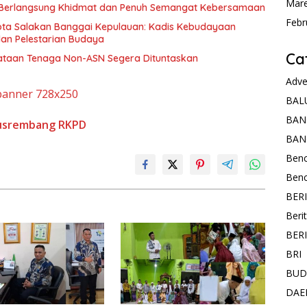
Mare
 Berlangsung Khidmat dan Penuh Semangat Kebersamaan
Febr
Kota Salakan Banggai Kepulauan: Kadis Kebudayaan
an Pelestarian Budaya
Ca
nataan Tenaga Non-ASN Segera Dituntaskan
Adve
BAL
BAN
srembang
RKPD
BAN
Ben
Ben
BER
Beri
BER
BRI
BUD
DAE