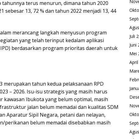
Nov
p tahunnya terus menurun, dimana tahun 2020
Okto
21 sebesar 13, 72 % dan tahun 2022 menjadi 13, 44
Sept
Agus
 dalam merancang langkah menyusun program
Juli 
kegiatan yang telah terinput kedalam aplikasi
Juni
SIPD) berdasarkan program prioritas daerah untuk
Mei 
Apri
Mare
Febr
23 merupakan tahun kedua pelaksanaan RPD
Janu
3 – 2026. Isu-isu strategis yang masih harus
Des
tur kawasan Ibukota yang belum optimal, masih
Nov
nfrastruktur jalan belum memadai dan kualitas SDM
n Aparatur Sipil Negara, petani dan nelayan,
Okto
nian/perikanan belum memadai disebabkan masih
Sept
Agus