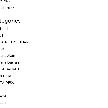
t 2022
uari 2022
tegories
torial
UT
GGAI KEPULAUAN
GKEP
cana Alam
cana Daerah
ITA DAERAH
ta Desa
ITA DESA
AYA
RAH