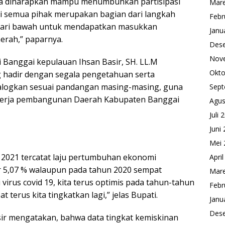
sa diharapkan mampu menumbuhkan partisipasi
Mare
 semua pihak merupakan bagian dari langkah
Febr
ari bawah untuk mendapatkan masukkan
Janu
rah,” paparnya.
Des
Nov
 Banggai kepulauan Ihsan Basir, SH. LL.M
Okto
 hadir dengan segala pengetahuan serta
ialogkan sesuai pandangan masing-masing, guna
Sept
nerja pembangunan Daerah Kabupaten Banggai
Agus
Juli 
Juni
Mei 
n 2021 tercatat laju pertumbuhan ekonomi
Apri
 5,07 % walaupun pada tahun 2020 sempat
Mare
irus covid 19, kita terus optimis pada tahun-tahun
Febr
erus kita tingkatkan lagi,” jelas Bupati.
Janu
Des
sir mengatakan, bahwa data tingkat kemiskinan