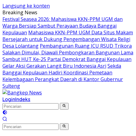
Langsung ke konten
Breaking News
Festival Seasea 2026: Mahasiswa KKN-PPM UGM dan
Warga Bersiap Sambut Perayaan Budaya Banggai
Kepulauan
Mahasiswa KKN-PPM UGM Data Situs Makam
Bersejarah untuk Dukung Pengembangan Wisata Religi
Desa Lolantang
Pembangunan Ruang ICU RSUD Trikora
Salakan Dimulai, Diawali Pembongkaran Bangunan Lama
Sambut HUT Ke-25 Partai Demokrat Banggai Kepulauan
Gelar Aksi Gerakan Langit Biru Indonesia Asri
Sekda
Banggai Kepulauan Hadiri Koordinasi Pemetaan
Kelembagaan Perangkat Daerah di Kantor Gubernur
Sulteng
Login
Indeks