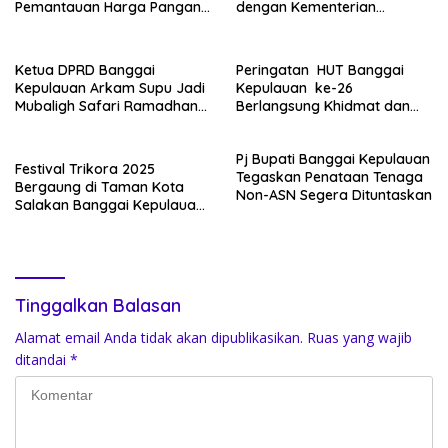
Pemantauan Harga Pangan
dengan Kementerian
di Pasar Salakan
Koperasi RI
Ketua DPRD Banggai
Peringatan HUT Banggai
Kepulauan Arkam Supu Jadi
Kepulauan ke-26
Mubaligh Safari Ramadhan
Berlangsung Khidmat dan
di Desa Popidolon Sekaligus
Penuh Semangat
Memberikan Edukasi Dan
Kebersamaan
Pj Bupati Banggai Kepulauan
Motivasi pada Siswa
Festival Trikora 2025
Tegaskan Penataan Tenaga
Bergaung di Taman Kota
Non-ASN Segera Dituntaskan
Salakan Banggai Kepulauan:
Kadis Kebudayaan Sulteng
Tekankan Semangat
Nasionalisme dan Pelestarian
Budaya
Tinggalkan Balasan
Alamat email Anda tidak akan dipublikasikan.
Ruas yang wajib
ditandai
*