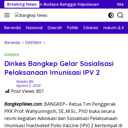
Langsung
t Perayaan Budaya Banggai Kepulauan
Breaking News
Mahasiswa KKN-
ke
konten
Beranda
Nasional
Daerah
Politik
Edukasi
Hukum & Kri
Beranda
DAERAH
DAERAH
Dinkes Bangkep Gelar Sosialisasi
Pelaksanaan Imunisasi IPV 2
Redaksi BN
Agustus 2, 2024
Post Views:
801
BangkepNews.com
. BANGKEP– Ketua Tim Penggerak
PKK Prof. Wahyuningsih, SE.,M.Sc., PhD buka secara
resmi kegiatan Advokasi dan Sosialisasi Pelaksanaan
Imunisasi Inactivated Polio Vaccine (IPV) 2 bertempat di