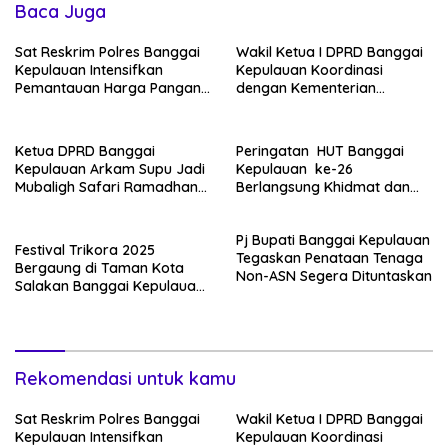
Baca Juga
Sat Reskrim Polres Banggai
Wakil Ketua I DPRD Banggai
Kepulauan Intensifkan
Kepulauan Koordinasi
Pemantauan Harga Pangan
dengan Kementerian
di Pasar Salakan
Koperasi RI
Ketua DPRD Banggai
Peringatan HUT Banggai
Kepulauan Arkam Supu Jadi
Kepulauan ke-26
Mubaligh Safari Ramadhan
Berlangsung Khidmat dan
di Desa Popidolon Sekaligus
Penuh Semangat
Memberikan Edukasi Dan
Kebersamaan
Pj Bupati Banggai Kepulauan
Motivasi pada Siswa
Festival Trikora 2025
Tegaskan Penataan Tenaga
Bergaung di Taman Kota
Non-ASN Segera Dituntaskan
Salakan Banggai Kepulauan:
Kadis Kebudayaan Sulteng
Tekankan Semangat
Nasionalisme dan Pelestarian
Budaya
Rekomendasi untuk kamu
Sat Reskrim Polres Banggai
Wakil Ketua I DPRD Banggai
Kepulauan Intensifkan
Kepulauan Koordinasi