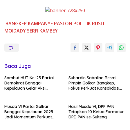
BANGKEP
KAMPANYE
PASLON
POLITIK
RUSLI
MOIDADY
SERFI KAMBEY
Baca Juga
Sambut HUT Ke-25 Partai
Suhardin Sabalino Resmi
Demokrat Banggai
Pimpin Golkar Bangkep,
Kepulauan Gelar Aksi
Fokus Perkuat Konsolidasi
Gerakan Langit Biru
hingga Desa
Indonesia Asri
Musda VI Partai Golkar
Hasil Musda VI, DPP PAN
Banggai Kepulauan 2025
Tetapkan 10 Ketua Formatur
Jadi Momentum Perkuat
DPD PAN se-Sulteng
Soliditas Kader