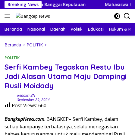
Langsung
an Budaya Banggai Kepulauan
Breaking News
Mahasiswa KKN-PPM UGM
ke
konten
Beranda
Nasional
Daerah
Politik
Edukasi
Hukum & Kri
Beranda
POLITIK
POLITIK
Serfi Kambey Tegaskan Restu Ibu
Jadi Alasan Utama Maju Dampingi
Rusli Moidady
Redaksi BN
September 29, 2024
Post Views:
660
BangkepNews.com
. BANGKEP– Serfi Kambey, dalam
setiap kampanye terbatasnya, selalu menegaskan
bahwa keputusannya untuk maju mendampingi Rusli