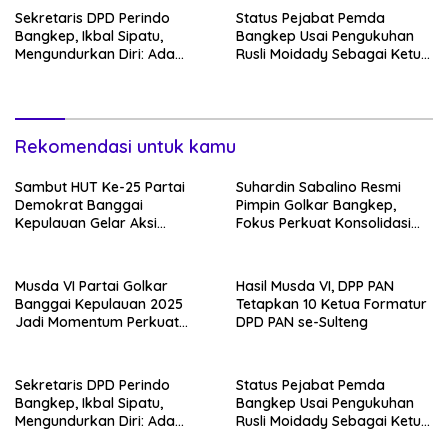
Sekretaris DPD Perindo
Status Pejabat Pemda
Bangkep, Ikbal Sipatu,
Bangkep Usai Pengukuhan
Mengundurkan Diri: Ada
Rusli Moidady Sebagai Ketua
Apa?
DPC Gerindra Jadi Sorotan
Publik, Rusli Moidady Sikapi
Dengan Bijak
Rekomendasi untuk kamu
Sambut HUT Ke-25 Partai
Suhardin Sabalino Resmi
Demokrat Banggai
Pimpin Golkar Bangkep,
Kepulauan Gelar Aksi
Fokus Perkuat Konsolidasi
Gerakan Langit Biru
hingga Desa
Indonesia Asri
Musda VI Partai Golkar
Hasil Musda VI, DPP PAN
Banggai Kepulauan 2025
Tetapkan 10 Ketua Formatur
Jadi Momentum Perkuat
DPD PAN se-Sulteng
Soliditas Kader
Sekretaris DPD Perindo
Status Pejabat Pemda
Bangkep, Ikbal Sipatu,
Bangkep Usai Pengukuhan
Mengundurkan Diri: Ada
Rusli Moidady Sebagai Ketua
Apa?
DPC Gerindra Jadi Sorotan