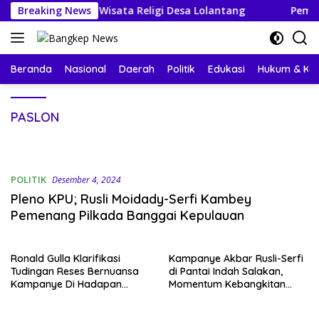
Langsung
bangan Wisata Religi Desa Lolantang
Breaking News
Pembangunan Ru
ke
konten
Beranda
Nasional
Daerah
Politik
Edukasi
Hukum & Kri
PASLON
POLITIK
Desember 4, 2024
Pleno KPU; Rusli Moidady-Serfi Kambey
Pemenang Pilkada Banggai Kepulauan
Ronald Gulla Klarifikasi
Kampanye Akbar Rusli-Serfi
Tudingan Reses Bernuansa
di Pantai Indah Salakan,
Kampanye Di Hadapan
Momentum Kebangkitan
Bawaslu
Banggai Kepulauan