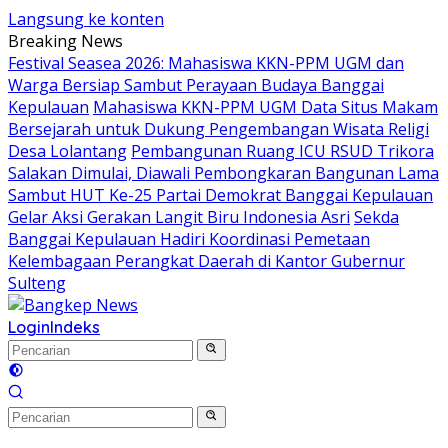
Langsung ke konten
Breaking News
Festival Seasea 2026: Mahasiswa KKN-PPM UGM dan
Warga Bersiap Sambut Perayaan Budaya Banggai
Kepulauan
Mahasiswa KKN-PPM UGM Data Situs Makam
Bersejarah untuk Dukung Pengembangan Wisata Religi
Desa Lolantang
Pembangunan Ruang ICU RSUD Trikora
Salakan Dimulai, Diawali Pembongkaran Bangunan Lama
Sambut HUT Ke-25 Partai Demokrat Banggai Kepulauan
Gelar Aksi Gerakan Langit Biru Indonesia Asri
Sekda
Banggai Kepulauan Hadiri Koordinasi Pemetaan
Kelembagaan Perangkat Daerah di Kantor Gubernur
Sulteng
Login
Indeks