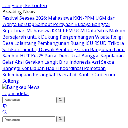
Langsung ke konten
Breaking News
Festival Seasea 2026: Mahasiswa KKN-PPM UGM dan
Warga Bersiap Sambut Perayaan Budaya Banggai
Kepulauan
Mahasiswa KKN-PPM UGM Data Situs Makam
Bersejarah untuk Dukung Pengembangan Wisata Religi
Desa Lolantang
Pembangunan Ruang ICU RSUD Trikora
Salakan Dimulai, Diawali Pembongkaran Bangunan Lama
Sambut HUT Ke-25 Partai Demokrat Banggai Kepulauan
Gelar Aksi Gerakan Langit Biru Indonesia Asri
Sekda
Banggai Kepulauan Hadiri Koordinasi Pemetaan
Kelembagaan Perangkat Daerah di Kantor Gubernur
Sulteng
Login
Indeks