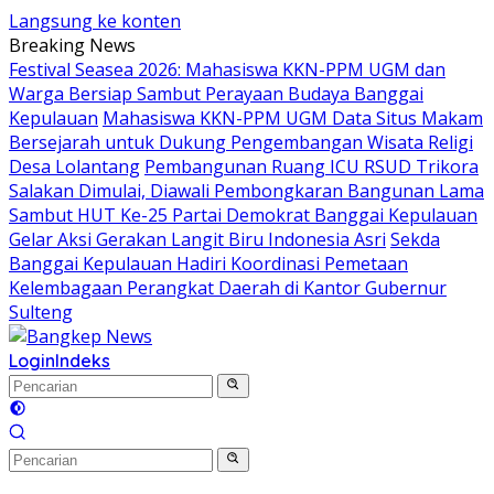
Langsung ke konten
Breaking News
Festival Seasea 2026: Mahasiswa KKN-PPM UGM dan
Warga Bersiap Sambut Perayaan Budaya Banggai
Kepulauan
Mahasiswa KKN-PPM UGM Data Situs Makam
Bersejarah untuk Dukung Pengembangan Wisata Religi
Desa Lolantang
Pembangunan Ruang ICU RSUD Trikora
Salakan Dimulai, Diawali Pembongkaran Bangunan Lama
Sambut HUT Ke-25 Partai Demokrat Banggai Kepulauan
Gelar Aksi Gerakan Langit Biru Indonesia Asri
Sekda
Banggai Kepulauan Hadiri Koordinasi Pemetaan
Kelembagaan Perangkat Daerah di Kantor Gubernur
Sulteng
Login
Indeks