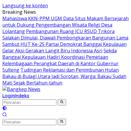
Langsung ke konten
Breaking News
Mahasiswa KKN-PPM UGM Data Situs Makam Bersejarah
untuk Dukung Pengembangan Wisata Religi Desa
Lolantang
Pembangunan Ruang ICU RSUD Trikora
Salakan Dimulai, Diawali Pembongkaran Bangunan Lama
Sambut HUT Ke-25 Partai Demokrat Banggai Kepulauan
Gelar Aksi Gerakan Langit Biru Indonesia Asri
Sekda
Banggai Kepulauan Hadiri Koordinasi Pemetaan
Kelembagaan Perangkat Daerah di Kantor Gubernur
Sulteng
Tudingan Reklamasi dan Penimbunan Hutan
Bakau di Bulagi Utara Jadi Sorotan, Warga: Bakau Sudah
Mati Sejak Bertahun-tahun
Login
Indeks