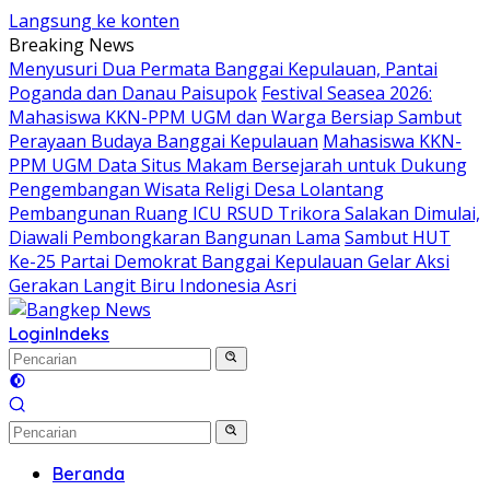
Langsung ke konten
Breaking News
Menyusuri Dua Permata Banggai Kepulauan, Pantai
Poganda dan Danau Paisupok
Festival Seasea 2026:
Mahasiswa KKN-PPM UGM dan Warga Bersiap Sambut
Perayaan Budaya Banggai Kepulauan
Mahasiswa KKN-
PPM UGM Data Situs Makam Bersejarah untuk Dukung
Pengembangan Wisata Religi Desa Lolantang
Pembangunan Ruang ICU RSUD Trikora Salakan Dimulai,
Diawali Pembongkaran Bangunan Lama
Sambut HUT
Ke-25 Partai Demokrat Banggai Kepulauan Gelar Aksi
Gerakan Langit Biru Indonesia Asri
Login
Indeks
Beranda