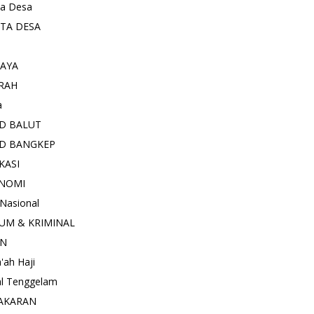
ta Desa
ITA DESA
AYA
RAH
a
D BALUT
D BANGKEP
KASI
NOMI
 Nasional
UM & KRIMINAL
AN
'ah Haji
l Tenggelam
AKARAN