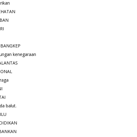
trikan
EHATAN
BAN
RI
 BANGKEP
ungan kenegaraan
ALANTAS
IONAL
raga
NI
TAI
a balut.
ILU
DIDIKAN
BANKAN