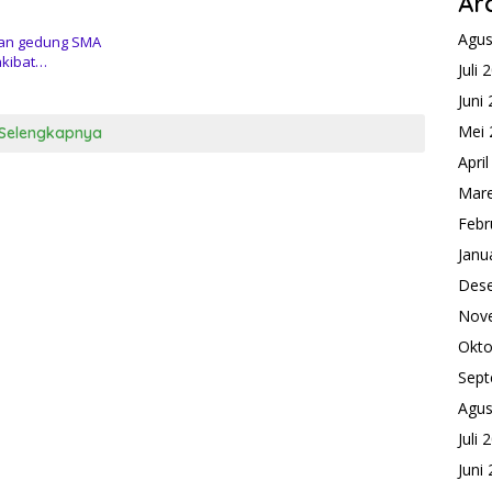
Ar
Agus
an gedung SMA
akibat…
Juli 
Juni
Mei 
Selengkapnya
Apri
Mare
Febr
Janu
Des
Nov
Okto
Sept
Agus
Juli 
Juni