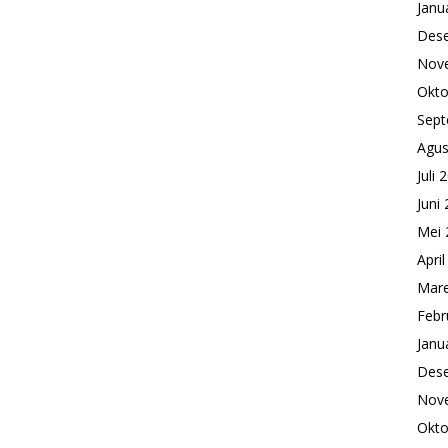
Janu
Des
Nov
Okto
Sept
Agus
Juli 
Juni
Mei 
Apri
Mare
Febr
Janu
Des
Nov
Okto