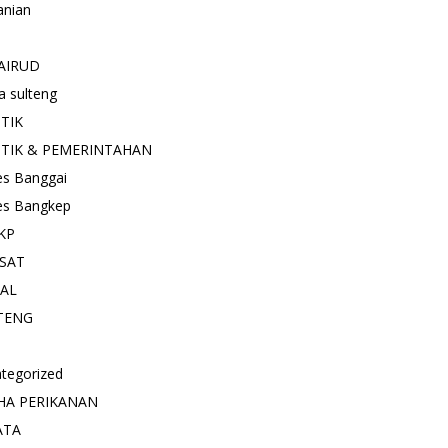
anian
AIRUD
a sulteng
ITIK
ITIK & PEMERINTAHAN
es Banggai
es Bangkep
KP
SAT
IAL
TENG
tegorized
HA PERIKANAN
ATA