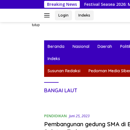
Langsung
Breaking News
Festival Seasea 2026: Mahasiswa KKN
ke
konten
Login
Indeks
tutup
Beranda
Nasional
Daerah
Politi
Indeks
Susunan Redaksi
Pedoman Media SIbe
BANGAI LAUT
PENDIDIKAN
Juni 25, 2023
Pembangunan gedung SMA di 