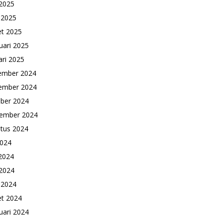
2025
l 2025
t 2025
uari 2025
ari 2025
ember 2024
ember 2024
ber 2024
ember 2024
tus 2024
2024
 2024
2024
l 2024
t 2024
uari 2024