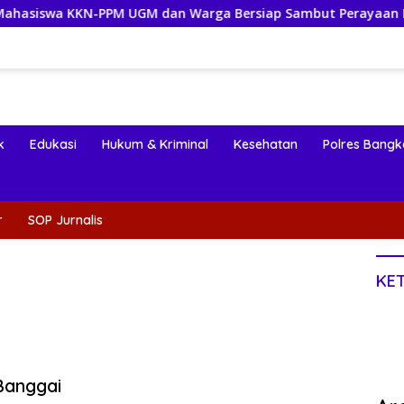
-PPM UGM dan Warga Bersiap Sambut Perayaan Budaya Banggai
k
Edukasi
Hukum & Kriminal
Kesehatan
Polres Bangk
r
SOP Jurnalis
KE
Banggai