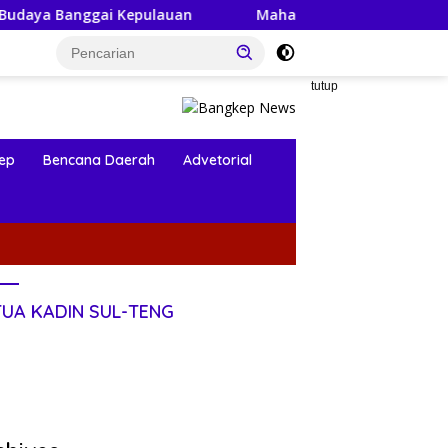
 Kepulauan
Mahasiswa KKN-PPM UGM Data Situs Makam 
tutup
ep
Bencana Daerah
Advetorial
TUA KADIN SUL-TENG