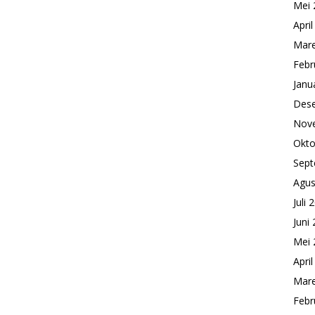
Mei 
Apri
Mare
Febr
Janu
Des
Nov
Okto
Sept
Agus
Juli 
Juni
Mei 
Apri
Mare
Febr