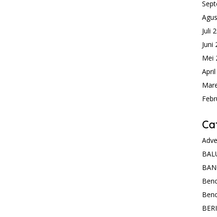
Sept
Agus
Juli 
Juni
Mei 
Apri
Mare
Febr
Ca
Adve
BAL
BAN
Ben
Ben
BER