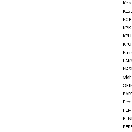
Keis
KES
KOR
KPK 
KPU
KPU
Kunj
LAK
NAS
Olah
OPI
PAR
Pemd
PEM
PEN
PER