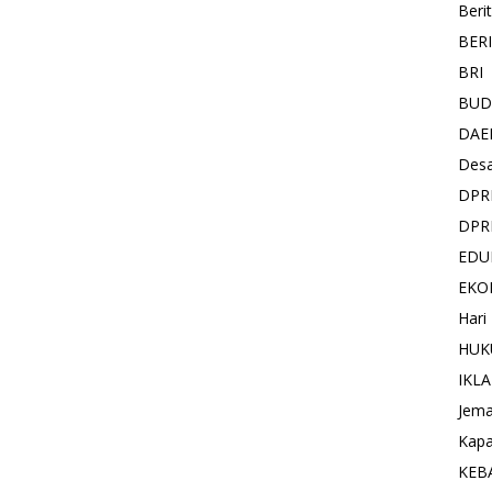
Beri
BER
BRI
BUD
DAE
Des
DPR
DPR
EDU
EKO
Hari
HUK
IKL
Jema
Kapa
KEB