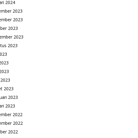
ari 2024
ember 2023
ember 2023
ber 2023
ember 2023
tus 2023
2023
 2023
2023
l 2023
t 2023
uari 2023
ari 2023
ember 2022
ember 2022
ber 2022