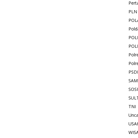
Pert
PLN
POL
Pold
POL
POL
Polr
Polr
PSD
SAM
SOS
SUL
TNI
Unca
USA
WIS