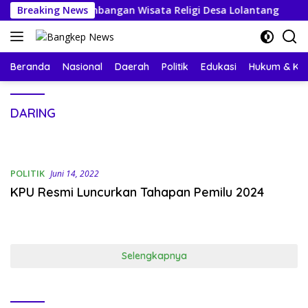
Langsung
ung Pengembangan Wisata Religi Desa Lolantang
Breaking News
Pem
ke
konten
Beranda
Nasional
Daerah
Politik
Edukasi
Hukum & Kri
DARING
POLITIK
Juni 14, 2022
KPU Resmi Luncurkan Tahapan Pemilu 2024
Selengkapnya