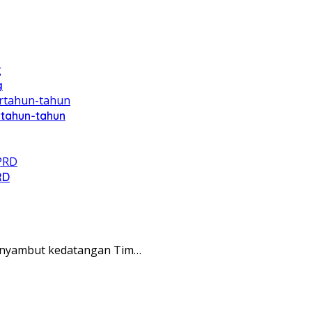
g
rtahun-tahun
RD
menyambut kedatangan Tim…