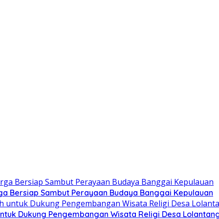
ga Bersiap Sambut Perayaan Budaya Banggai Kepulauan
ntuk Dukung Pengembangan Wisata Religi Desa Lolantan