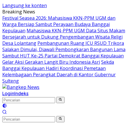
Langsung ke konten
Breaking News
Festival Seasea 2026: Mahasiswa KKN-PPM UGM dan
Warga Bersiap Sambut Perayaan Budaya Banggai
Kepulauan
Mahasiswa KKN-PPM UGM Data Situs Makam
Bersejarah untuk Dukung Pengembangan Wisata Religi
Desa Lolantang
Pembangunan Ruang ICU RSUD Trikora
Salakan Dimulai, Diawali Pembongkaran Bangunan Lama
Sambut HUT Ke-25 Partai Demokrat Banggai Kepulauan
Gelar Aksi Gerakan Langit Biru Indonesia Asri
Sekda
Banggai Kepulauan Hadiri Koordinasi Pemetaan
Kelembagaan Perangkat Daerah di Kantor Gubernur
Sulteng
Login
Indeks