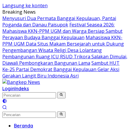
Langsung ke konten
Breaking News
Menyusuri Dua Permata Banggai Kepulauan, Pantai
Poganda dan Danau Paisupok
Festival Seasea 2026:
Mahasiswa KKN-PPM UGM dan Warga Bersiap Sambut
Perayaan Budaya Banggai Kepulauan
Mahasiswa KKN-
PPM UGM Data Situs Makam Bersejarah untuk Dukung
Pengembangan Wisata Religi Desa Lolantang
Pembangunan Ruang ICU RSUD Trikora Salakan Dimulai,
Diawali Pembongkaran Bangunan Lama
Sambut HUT
Ke-25 Partai Demokrat Banggai Kepulauan Gelar Aksi
Gerakan Langit Biru Indonesia Asri
Login
Indeks
Beranda