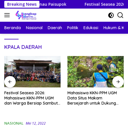
Langsung
a dan Danau Paisupok
Breaking News
Festival Seasea 2026: Mahasis
ke
konten
Beranda
Nasional
Daerah
Politik
Edukasi
Hukum & Kri
KPALA DAERAH
Festival Seasea 2026:
Mahasiswa KKN-PPM UGM
Mahasiswa KKN-PPM UGM
Data Situs Makam
dan Warga Bersiap Sambut
Bersejarah untuk Dukung
Perayaan Budaya Banggai
Pengembangan Wisata Religi
Kepulauan
Desa Lolantang
NASIONAL
Mei 12, 2022