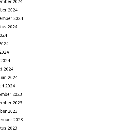
ember 2024
ber 2024
ember 2024
tus 2024
2024
 2024
2024
l 2024
t 2024
uari 2024
ari 2024
ember 2023
ember 2023
ber 2023
ember 2023
tus 2023