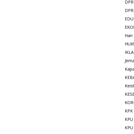
DPR
DPR
EDU
EKO
Hari
HUK
IKL
Jema
Kapa
KEB
Keis
KES
KOR
KPK 
KPU
KPU