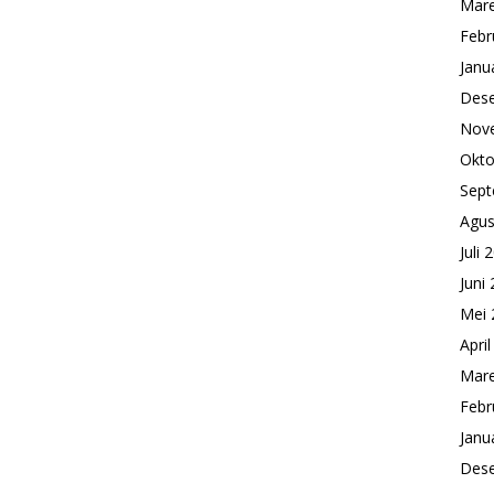
Mare
Febr
Janu
Des
Nov
Okto
Sept
Agus
Juli 
Juni
Mei 
Apri
Mare
Febr
Janu
Des