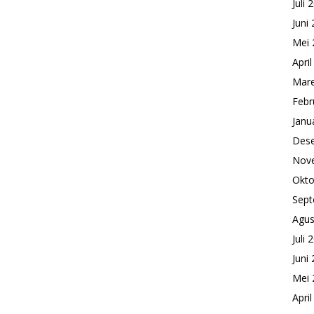
Juli 
Juni
Mei 
Apri
Mare
Febr
Janu
Des
Nov
Okto
Sept
Agus
Juli 
Juni
Mei 
Apri