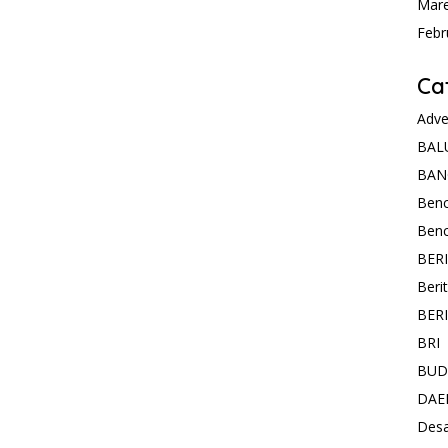
Mare
Febr
Ca
Adve
BAL
BAN
Ben
Ben
BER
Beri
BER
BRI
BUD
DAE
Des