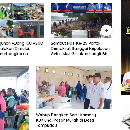
unan Ruang ICU RSUD
Sambut HUT Ke-25 Partai
Sekd
Salakan Dimulai,
Demokrat Banggai Kepulauan
Hadir
 Pembongkaran
Gelar Aksi Gerakan Langit Biru
Kele
n Lama
Indonesia Asri
Daera
Sulte
Wabup Bangkep Serfi Kambey
Kunjungi Pasar Murah di Desa
Tompudau