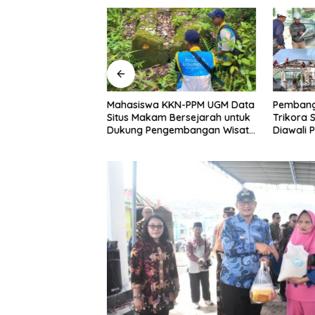
sea 2026:
Mahasiswa KKN-PPM UGM Data
Pembang
KKN-PPM UGM dan
Situs Makam Bersejarah untuk
Trikora 
iap Sambut
Dukung Pengembangan Wisata
Diawali
udaya Banggai
Religi Desa Lolantang
Banguna