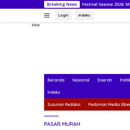
Langsung
Festival Seasea 2026: Mahasiswa KKN-PPM
Breaking News
ke
konten
Login
Indeks
tutup
Beranda
Nasional
Daerah
Politi
Indeks
Susunan Redaksi
Pedoman Media SIbe
PASAR MURAH