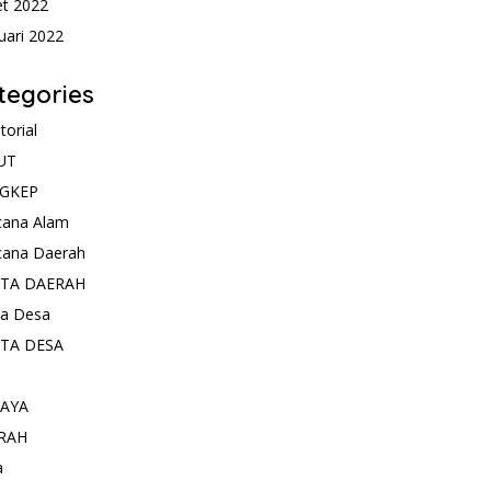
t 2022
uari 2022
tegories
torial
UT
GKEP
cana Alam
cana Daerah
ITA DAERAH
ta Desa
ITA DESA
AYA
RAH
a