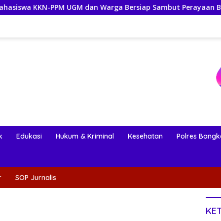
 UGM dan Warga Bersiap Sambut Perayaan Budaya Banggai Kepu
k
Edukasi
Hukum & Kriminal
Kesehatan
Polres Bangk
r
SOP Jurnalis
KE