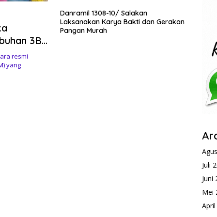
Danramil 1308-10/ Salakan
Laksanakan Karya Bakti dan Gerakan
ka
Pangan Murah
abuhan 3B
ara resmi
M) yang
Ar
Agus
Juli 
Juni
Mei 
Apri