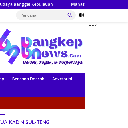
lauan
Mahasiswa KKN-PPM UGM Data Situs Makam Bers
tutup
ep
Bencana Daerah
Advetorial
TUA KADIN SUL-TENG