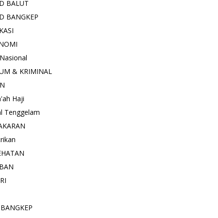
D BALUT
D BANGKEP
KASI
NOMI
 Nasional
UM & KRIMINAL
AN
'ah Haji
l Tenggelam
AKARAN
trikan
EHATAN
BAN
RI
 BANGKEP