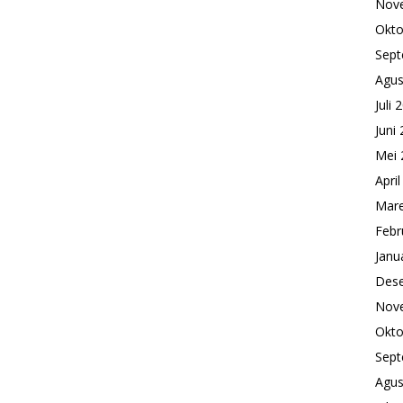
Nov
Okto
Sept
Agus
Juli 
Juni
Mei 
Apri
Mare
Febr
Janu
Des
Nov
Okto
Sept
Agus