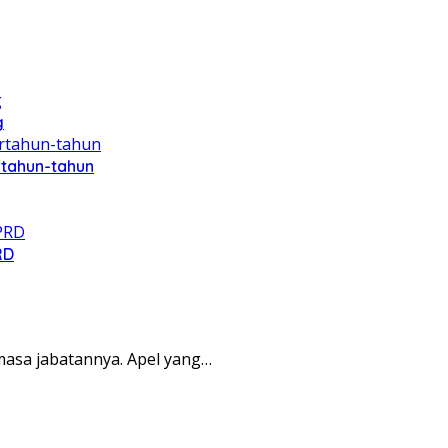
g
rtahun-tahun
RD
asa jabatannya. Apel yang…