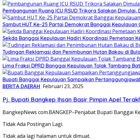
Pembangunan Ruang ICU RSUD Trikora Salakan Dimulai,
Sambut HUT Ke-25 Partai Demokrat Banggai Kepulauan Gel
Sekda Banggai Kepulauan Hadiri Koordinasi Pemetaan K
Tudingan Reklamasi dan Penimbunan Hutan Bakau di Bula
Lima Fraksi DPRD Banggai Kepulauan Tolak Tambang Batu 
Bupati Banggai Kepulauan Sampaikan Pertanggungjawab
BERITA DAERAH
Februari 23, 2025
Pj. Bupati Bangkep Ihsan Basir Pimpin Apel Terak
BangkepNews com.BANGKEP–Penjabat Bupati Banggai Kepul
Tidak Ada Postingan Lagi.
Tidak ada lagi halaman untuk dimuat.