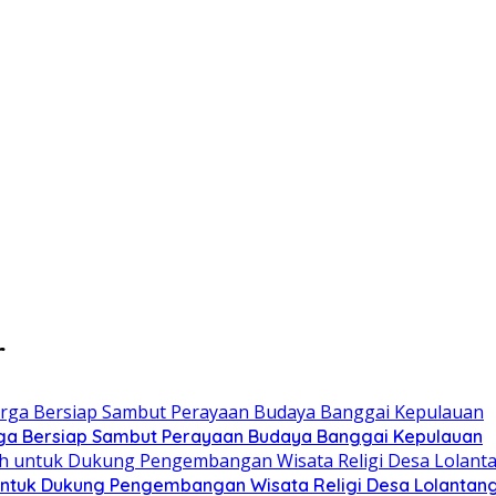
r
ga Bersiap Sambut Perayaan Budaya Banggai Kepulauan
ntuk Dukung Pengembangan Wisata Religi Desa Lolantan